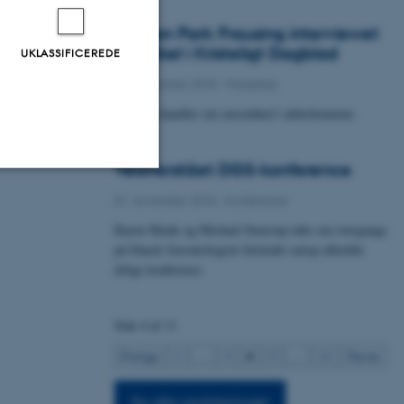
Kristian Park Frausing interviewet
til artikel i Kristeligt Dagblad
UKLASSIFICEREDE
22. december 2018
-
Presseklip
Artiklen handler om ensomhed i alderdommen
Veloverstået DGS-konference
01. november 2018
-
Konference
Uklassificerede
Karen Munk og Michael Smærup talte om overgange
på Dansk Gerontologisk Selskabs netop afholdte
årlige konference
ere nogle
rer uden disse
Side 4 af 11
4
Forrige
1
…
3
5
…
11
Næste
Se alle opdateringer