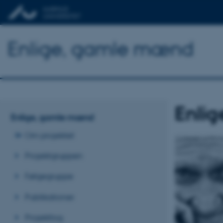
Enlige, gamle mænd
Enli
Enlige, gamle mænd
Om projektet
Projektgruppen
Følgegruppe
Publikationer
Projektlog