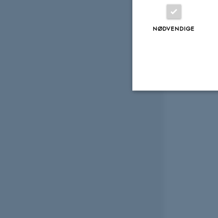
NØDVENDIGE
Fonden E
Nødvendige
Nødvendige cooki
grundlæggende fu
cookies.
Navn