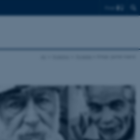
Find
AU
Forskning
Projekter
Enlige, gamle mænd