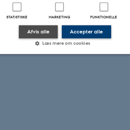
STATISTISKE
MARKETING
FUNKTIONELLE
Afvis alle
Accepter alle
nsomme Gamles Værn
VELUX FONDEN
Læs mere om cookies
Statistiske
Marketing
Funktionelle
es hjælper med at gøre hjemmesiden brugbar ved at aktiv
nktioner som navigation mm. Hjemmesiden kan ikke funge
Udbyder / Domæne
Udløb
Beskrivelse