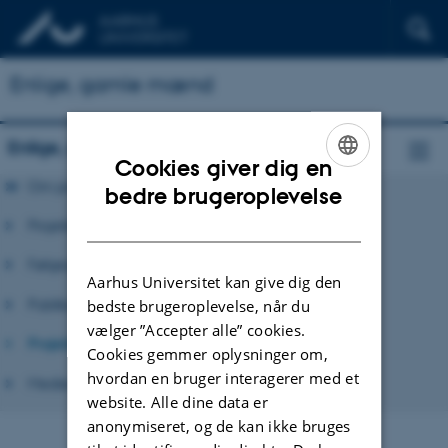
Enlige, gamle mænd
Enlige, gamle mænd
Cookies giver dig en
Om projektet
ENGLISH
bedre brugeroplevelse
DANISH
Projektgruppen
Følgegruppe
Aarhus Universitet kan give dig den
Publikationer
bedste brugeroplevelse, når du
vælger ”Accepter alle” cookies.
Projektlog
Cookies gemmer oplysninger om,
hvordan en bruger interagerer med et
Medieomtale
website. Alle dine data er
anonymiseret, og de kan ikke bruges