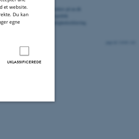
 et website.
©
—
Cookies på au.dk
irekte. Du kan
Privatlivspolitik
uger egne
Tilgængelighedserklæring
13438 / i42
UKLASSIFICEREDE
Uklassificerede