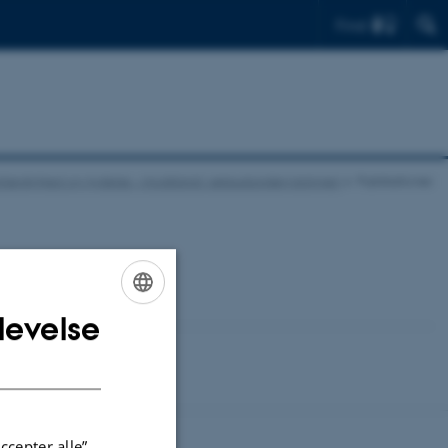
Find
ufærdighed og nydelse – modstand i seksualundervisningen
Publikationer
levelse
ENGLISH
DANISH
ccepter alle”