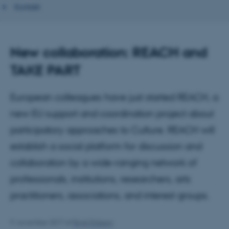
Kontakt
New collaboration: REACH and
TAKE PART
European colleagues have just started REACH, a
new EU support and coordination project about
participatory approaches to Culture. REACH will
establish a social platform for discussion and
collaboration by a wide-ranging network of
professionals, institutions, researchers, arts
practitioners, associations, and interest groups.
9. november 2017
af
Birgit Eriksson