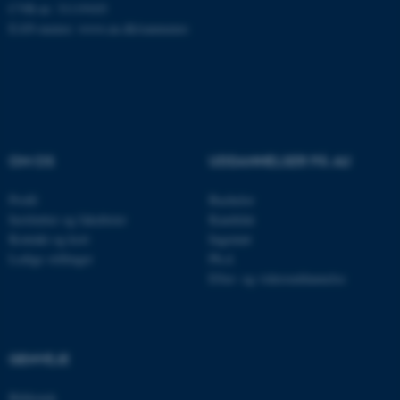
.au.dk
CVR-nr: 31119103
EAN-numre:
www.au.dk/eannumre
OM OS
UDDANNELSER PÅ AU
Profil
Bachelor
Institutter og fakulteter
Kandidat
Kontakt og kort
Ingeniør
ASP.NET_SessionId
Microsoft Corporation
.au.dk
Ledige stillinger
Ph.d.
Efter- og videreuddannelse
JSESSIONID
Oracle Corporation
.au.dk
GENVEJE
Bibliotek