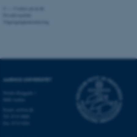
©
—
Cookies på au.dk
Privatlivspolitik
Tilgængelighedserklæring
Nødvendige cookies hjælper
med at gøre hjemmesiden
brugbar ved at aktivere nogle
grundlæggende funktioner
som navigation mm.
Hjemmesiden kan ikke
fungerer uden disse cookies.
AARHUS UNIVERSITET
Nordre Ringgade 1
Navn
Udbyder / Domæne
8000 Aarhus
be_typo_user
TYPO3 Association
.au.dk
Email: au@au.dk
Tlf: 8715 0000
Fax: 8715 0201
fe_typo_user
Typo3 Association