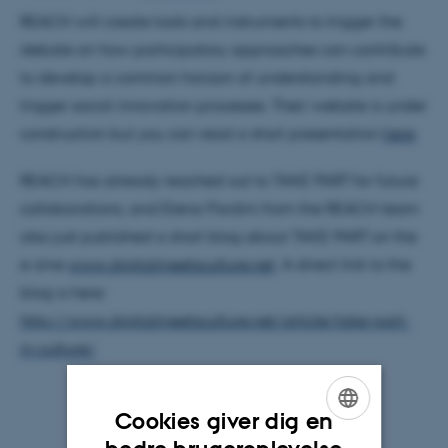
REACH will create tools and instruments to trigger the
debate on how participatory approaches can contribute
to develop a common horizon of understanding and
trigger social innovation processes. Their website is under
construction but you can read a short presentation
here
.
REACH has already reached out to TAKE PART for future
collaborations, and Elena Pardini from the REACH team
also just published a short blog about TAKE PART on the
e-zine
www.digitalmeetsculture.net
. A direct link to the
blog is here:
http://www.digitalmeetsculture.net/article/take-part-
in-culture/
Cookies giver dig en
ENGLISH