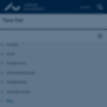
English
Take Part
Forside
Profil
Medlemmer
Partnerinstitutioner
Publikationer
Arrangementer
Blog