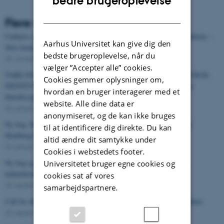
bedre brugeroplevelse
DANISH
Flere nyheder
Cultures of Participation: Arts, Digital Media and Cultural Institutions –
Aarhus Universitet kan give dig den
New book from TAKE PART
bedste brugeroplevelse, når du
25. november 2019
-
Udgivelse
vælger ”Accepter alle” cookies.
TAKE PART seminar 10.-11.4.2019: TRANSFORMING CULTURAL
Cookies gemmer oplysninger om,
INSTITUTIONS AND THEIR USERS – Current Agendas in the
hvordan en bruger interagerer med et
Interdisciplinary Turn to Participation
website. Alle dine data er
30. januar 2019
-
Konference
anonymiseret, og de kan ikke bruges
Ny bog: Kunst, kultur og deltagelse (red.: Birgit Eriksson, Mette
til at identificere dig direkte. Du kan
Houlberg Rung, Anne Scott Sørensen)
altid ændre dit samtykke under
04. januar 2019
-
Udgivelse
Cookies i webstedets footer.
Ny bog og invitation til boglancering: Deltagelse som kunst- og
Universitetet bruger egne cookies og
kulturformidling
cookies sat af vores
25. september 2018
-
Udgivelse
samarbejdspartnere.
Call for abstracts for SoundEffects: Participation in Auditory Culture
25. september 2018
-
Blog