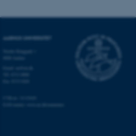
Nødvendige cookies hjælper
med at gøre hjemmesiden
brugbar ved at aktivere nogle
grundlæggende funktioner
som navigation mm.
AARHUS UNIVERSITET
Hjemmesiden kan ikke
fungerer uden disse cookies.
Nordre Ringgade 1
8000 Aarhus
Email: au@au.dk
Navn
Udbyder / Domæne
Tlf: 8715 0000
Fax: 8715 0201
be_typo_user
TYPO3 Association
.au.dk
CVR-nr: 31119103
EAN-numre:
www.au.dk/eannumre
fe_typo_user
Typo3 Association
.au.dk