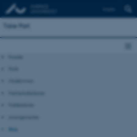
English
Take Part
Forside
Profil
Medlemmer
Partnerinstitutioner
Publikationer
Arrangementer
Blog