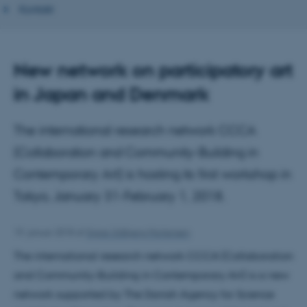
Kontakt
New network on participatory art
in Japan and Denmark
The international research network CCCA
(Collaboration and Community-Building in
Contemporary Art) is hosting its first workshop in
Tokyo, January 31-February 1, 2018.
19. januar 2018
af
Signe Uldbjerg Mortensen
The international research network CCCA (Collaboration
and Community-Building in Contemporary Art) is a new
network supported by The Danish Agency for Science