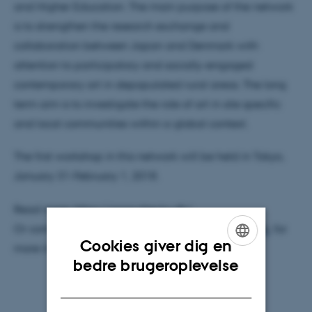
and Higher Education. The main purpose of the network
is to strengthen the research exchange and
collaboration between Japan and Denmark with
attention to participatory and socially-engaged
contemporary art in depopulated rural areas. The long
term aim is to investigate the role of art in site specific
and local communities within a global context.
The first workshop in this network will be held in Tokyo,
January 31-February 1, 2018.
Read more:
https://ccca.sites.ku.dk/
Or contact Gunhild Borggreen,
gunhild@hum.ku.dk
, for
Cookies giver dig en
more information.
ENGLISH
bedre brugeroplevelse
DANISH