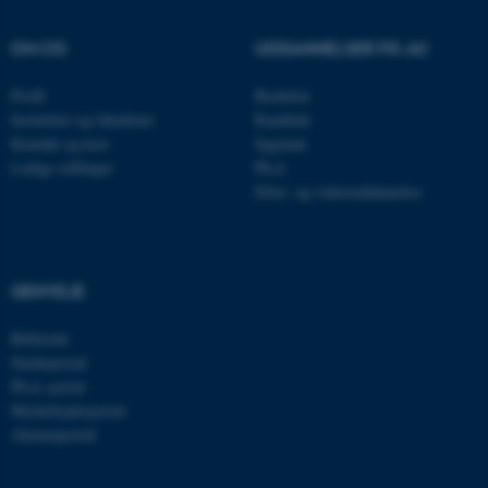
OM OS
UDDANNELSER PÅ AU
Profil
Bachelor
Institutter og fakulteter
Kandidat
Kontakt og kort
Ingeniør
Ledige stillinger
Ph.d.
Efter- og videreuddannelse
ASP.NET_SessionId
Microsoft Corporation
.au.dk
GENVEJE
Bibliotek
JSESSIONID
Oracle Corporation
Studieportal
.au.dk
Ph.d.-portal
Medarbejderportal
Alumneportal
ARRAffinity
Microsoft Corporation
.mitstudie.au.dk