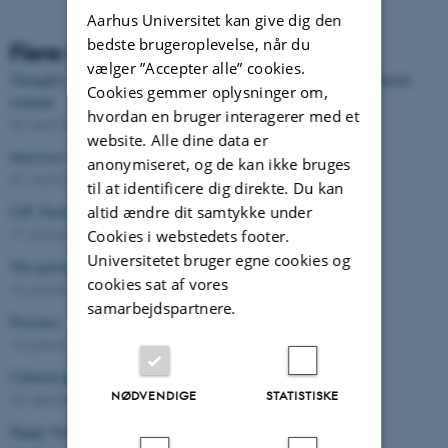
Aarhus Universitet kan give dig den
bedste brugeroplevelse, når du
Flere nyheder
vælger ”Accepter alle” cookies.
Thoughts on how and why participation? - Warming up to the network
Cookies gemmer oplysninger om,
seminar
hvordan en bruger interagerer med et
04. april 2017
-
Arts
website. Alle dine data er
Interview med Bjarki Valtysson om kulturel deltagelse
anonymiseret, og de kan ikke bruges
07. marts 2017
-
Arts
til at identificere dig direkte. Du kan
altid ændre dit samtykke under
CfP: Participatory approaches to Capitals of Culture
17. januar 2017
-
Arts
Cookies i webstedets footer.
Universitetet bruger egne cookies og
The participatory Suitcase
cookies sat af vores
16. januar 2017
-
Arts
samarbejdspartnere.
Presence
13. januar 2017
-
Arts
Cultural participation in UK & DK
NØDVENDIGE
STATISTISKE
22. december 2016
-
Arts
Happy New Year for Take Part