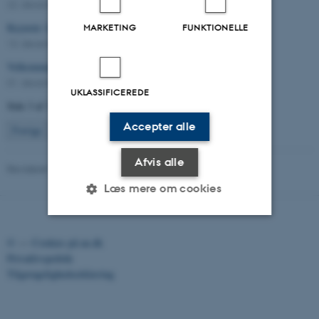
22. december 2016
-
Arts
Keynote: Leila Jancovich
MARKETING
FUNKTIONELLE
13. december 2016
-
Arts
Velkommen til Take Parts blog!
01. december 2016
-
Forskning
UKLASSIFICEREDE
Side 3 af 3
Accepter alle
3
Forrige
1
2
Afvis alle
Revideret 12.01.2026
-
AUFF
Læs mere om cookies
©
—
Cookies på au.dk
Nødvendige
Statistiske
Marketing
Privatlivspolitik
Funktionelle
Uklassificerede
Tilgængelighedserklæring