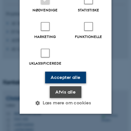
NØDVENDIGE
STATISTISKE
Projektet er finansieret af:
AU Distinguished Senior Innovator Program
IT-Vest
MARKETING
FUNKTIONELLE
AUFF Nova
AU Launch
UKLASSIFICEREDE
Accepter alle
Kontakt
Afvis alle
Christian
Dindler
Læs mere om cookies
Lektor
dindler@cavi.au.dk
M
5347, 018
H
+4587162016
Nødvendige
Statistiske
Marketing
P
+4526236692
P