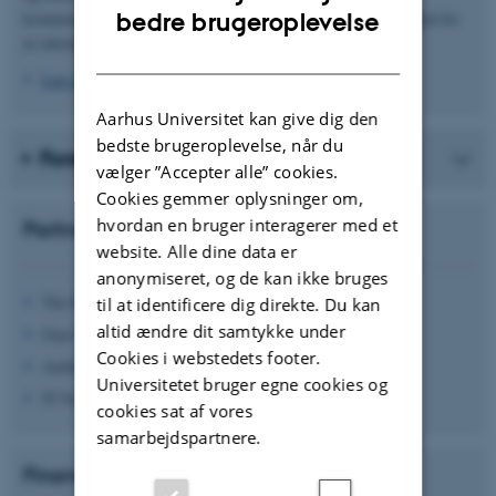
ENGLISH
kommunikere deres kompetencer og giver arbejdsgivere mulighed for
bedre brugeroplevelse
at rekruttere de rigtige medarbejdere til deres virksomhed.
DANISH
Læs mere
Aarhus Universitet kan give dig den
bedste brugeroplevelse, når du
Forskere i projektet
vælger ”Accepter alle” cookies.
Cookies gemmer oplysninger om,
hvordan en bruger interagerer med et
Partnere
website. Alle dine data er
anonymiseret, og de kan ikke bruges
The Kitchen
til at identificere dig direkte. Du kan
altid ændre dit samtykke under
Gejst Studio
Cookies i webstedets footer.
Aarhus Universitet
Universitetet bruger egne cookies og
IT-Vest
cookies sat af vores
samarbejdspartnere.
Finansiering