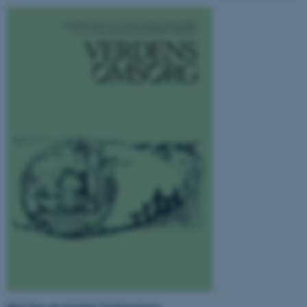
Funktionelle
Uklassificerede
Nødvendige cookies hjælper
med at gøre hjemmesiden
brugbar ved at aktivere nogle
grundlæggende funktioner
som navigation mm.
Hjemmesiden kan ikke
fungerer uden disse cookies.
Navn
Udbyder / Domæne
be_typo_user
TYPO3 Association
.au.dk
Hent flyer om projektet Verdensomsorg