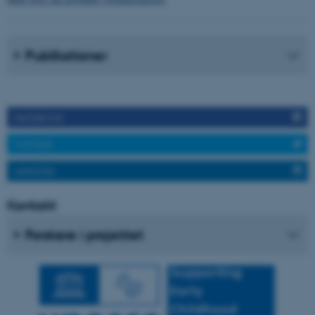
fe_typo_user
Typo3 Association
.au.dk
Publikationer
FACEBOOK
TWITTER
LINKEDIN
ASP.NET_SessionId
Microsoft Corporation
Kontakt
.au.dk
Forskere i projektet
JSESSIONID
Oracle Corporation
.au.dk