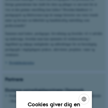
forrige generationer har skabt for dem og påtager os ansvaret for at
vise at den grønne omstilling kan lykkes? Hvordan håndterer vi
pædagogisk og følelsesmæssigt de mange historier om vores truede
natur og bevarer en håbefuld og handlekraftig indstilling som
professionelle?
Sammen med ledere, pædagoger, forvaltning og forældre vil vi udvikle
og undersøge, hvordan man kan opmuntre til verdensomsorg i
dagtilbud og udpege muligheder og udfordringer for en bæredygtig
pædagogik i dagligdagens praksis, aktiviteter, projekter, vaner og
strukturer.
Projektbeskrivelse
Partnere
Eksterne samarbejdspartnere i Danmark
Fredensborg kommune og særligt Kristina Avenstrup, områdeleder
i Børnehusene Kokkedal og Humlebæk
Cookies giver dig en