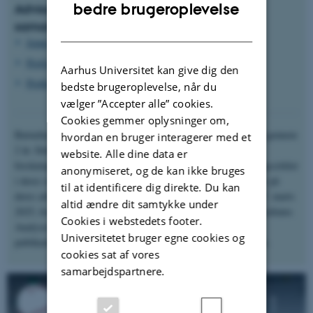
ENGLISH
bedre brugeroplevelse
Advisory board og internationale
samarbejdspartnere
DANISH
Jeppe Læssøe, Professor Emeritus, DPU
Profssor Elin Ødegaard i Bergen.
Aarhus Universitet kan give dig den
Professor Lasse Lipponen, Helsinki University
bedste brugeroplevelse, når du
vælger ”Accepter alle” cookies.
Cookies gemmer oplysninger om,
Børnehusene i Humlebæk og Kokkedal har deltaget i projektet gennem
hvordan en bruger interagerer med et
2 år. Deltagere fra alle 11 børnehuse har deltaget i 7
website. Alle dine data er
forskningscirkelarrangementer, og efterfølgende stået for læringscirkler
anonymiseret, og de kan ikke bruges
i deres respektive børnehuse. Alle børnehusene viste eksempler på
til at identificere dig direkte. Du kan
deres arbejde ved den afsluttende formidlingskonference den 27. marts
altid ændre dit samtykke under
2025, hvor forskerne også præsenterede en del af projektets resultater.
Cookies i webstedets footer.
Analyser af forskningsmaterialerne fortsætter, og der er flere
Universitetet bruger egne cookies og
publikationer på vej. De tilføjes løbende via links på denne side.
cookies sat af vores
samarbejdspartnere.