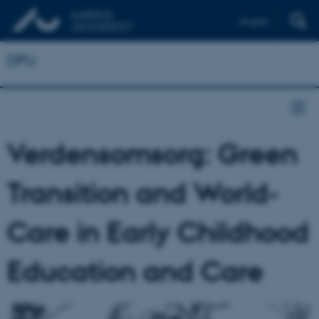
English
DPU
Verdensomsorg: Green
Transition and World-
Care in Early Childhood
Education and Care