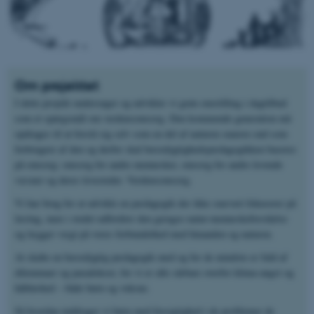
Om projektet
I dette projekt undersøger og udvikler vi grøn omstilling i dagtilbud
som et spørgsmål om verdensomsorg. Den kommende generation må
opdrages til at forstå sig selv som en del af naturen snarere end som
forbrugere af den og derfor skal bæredygtighedspædagogikken baseres
på omsorg: omsorg for andre mennesker, omsorg for andre levende
væsner og deres levesteder. Verdensomsorg.
Vi har brug for at udvikle en pædagogik der ikke snævert fokuserer på
læring, men i stedet udfordrer den gængse natur-menneskeforståelse
og lægger vægt på vores forbundethed med hinanden og naturen.
At skabe en bæredygtig pædagogik med og for de mindste er fuld af
dilemmaer og paradokser, for vi er alle sårbare overfor klima-angst og
håbløshed – både børn og voksne.
Så hvordan inddrager vi børn med forsigtighed i de problemer de