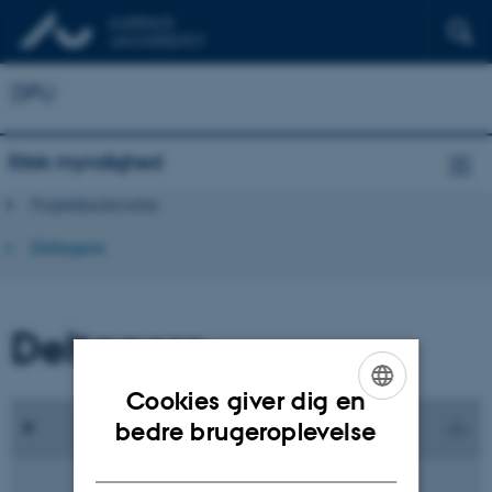
DPU
Etisk myndighed
Projektbeskrivelse
Deltagere
Deltagere
Cookies giver dig en
ENGLISH
bedre brugeroplevelse
DANISH