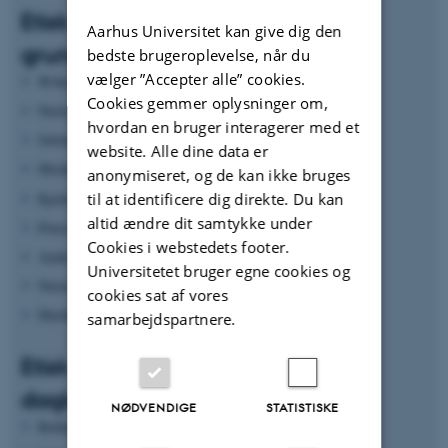
Etisk myndighed i den danske
Aarhus Universitet kan give dig den
grundskole
bedste brugeroplevelse, når du
vælger ”Accepter alle” cookies.
Wiberg, Merete, DPU (Projektkoordinator)
Cookies gemmer oplysninger om,
Nielsen, Carsten Fogh, DPU
hvordan en bruger interagerer med et
Oettingen, Alexander von, UCSyd
website. Alle dine data er
Michel-Schertges, Dirk, DPU
anonymiseret, og de kan ikke bruges
Kjeldsen, Christian Christrup, DPU
til at identificere dig direkte. Du kan
altid ændre dit samtykke under
Petersen, Anders, VIA
Cookies i webstedets footer.
Andersen, Kirsten M., UCSyd
Universitetet bruger egne cookies og
Nielsen, Carla Birgitte UCL
cookies sat af vores
Marthe Lagoni, UCL
samarbejdspartnere.
Etisk myndighed i danske
daginstitutioner
NØDVENDIGE
STATISTISKE
Rothuizen, Jan Jaap, VIA (Projektkoordinator)