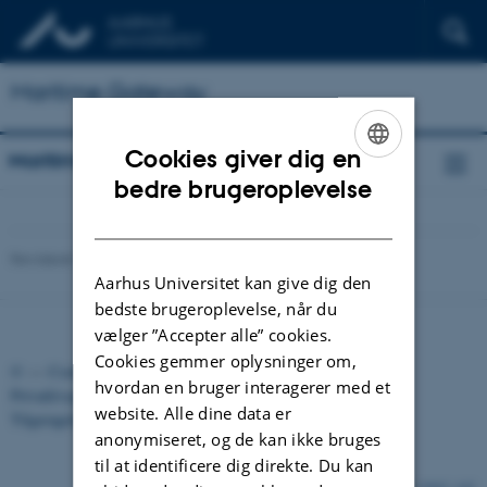
Maritime Gateway
Cookies giver dig en
Maritime Gateway
ENGLISH
bedre brugeroplevelse
DANISH
Revideret 12.01.2026
-
Radomir Gluhovic
Aarhus Universitet kan give dig den
bedste brugeroplevelse, når du
vælger ”Accepter alle” cookies.
Cookies gemmer oplysninger om,
©
—
Cookies på au.dk
hvordan en bruger interagerer med et
Privatlivspolitik
website. Alle dine data er
Tilgængelighedserklæring
anonymiseret, og de kan ikke bruges
til at identificere dig direkte. Du kan