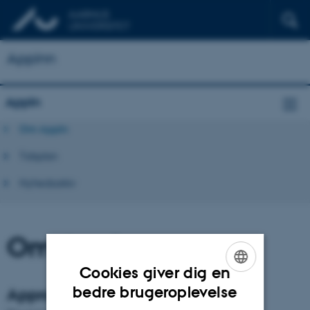
AppInn
AppIn
Om AppIn
Tidsplan
Nyhedsarkiv
Om AppIn
Cookies giver dig en
ENGLISH
bedre brugeroplevelse
Approaching Inclusion - AppIn
DANISH