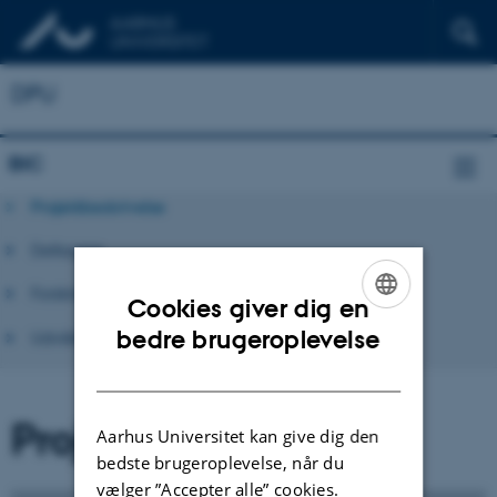
DPU
BIC
Projektbeskrivelse
Deltagere
Forskning
Cookies giver dig en
ENGLISH
bedre brugeroplevelse
Udvikling
DANISH
Projektbeskrivelse
Aarhus Universitet kan give dig den
bedste brugeroplevelse, når du
vælger ”Accepter alle” cookies.