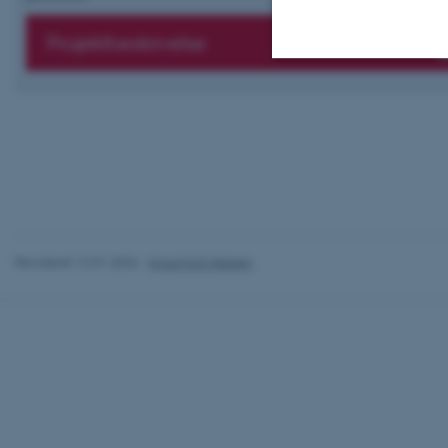
Projektbeskrivelse
Nødvendige
Nødvendige cooki
grundlæggende fu
cookies.
Revideret 12.01.2026
-
Knud Holt Nielsen
Navn
be_typo_user
fe_typo_user