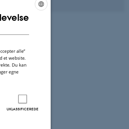
levelse
ENGLISH
DANISH
ccepter alle”
 et website.
irekte. Du kan
uger egne
ty 3-5
UKLASSIFICEREDE