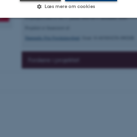
Læs mere om cookies
Projektperioden er fra 1. januar 2025 til 1. december 2026
Projektet er finansieret af:
Statistiske
Marketing
Funktionelle
Danmarks Frie Forskningsfond
, Grant 10.46540/4256-00026B
es hjælper med at gøre hjemmesiden brugbar ved at aktiv
Forskere i projektet
nktioner som navigation mm. Hjemmesiden kan ikke funge
Udbyder / Domæne
Udløb
Beskrivelse
30
Denne cookie sættes af
TYPO3 Association
minutter
TYPO3, og bruges til at 
.au.dk
session, når en backend-
TYPO3 eller Frontend.
30
Dette cookienavn er fo
Typo3 Association
minutter
webindholdsstyringssyst
.au.dk
som en brugersessionside