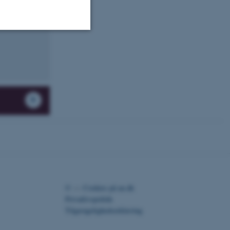
Uklassificerede
ere nogle
rer uden disse
 vores CMS-udbyder,
identificere en backend-
©
—
Cookies på au.dk
bruger er logget ind i
Privatlivspolitik
Tilgængelighedserklæring
rbundet med Typo3-
emet. Det bruges generelt
ntifikator for at gøre det