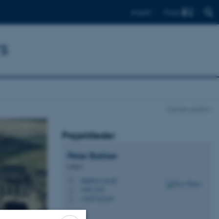
Find
English
rs
Creole creation
Projektleder
Peter
Bakker
Lektor
linpb@cc.au.dk
M
1485, 619
H
+4587162146
P