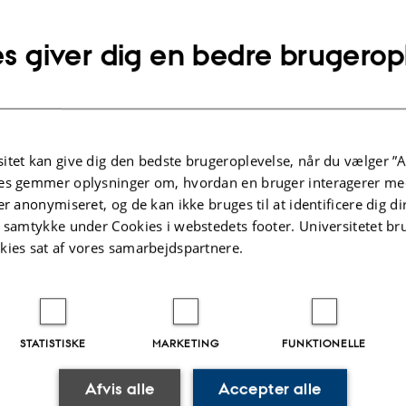
s giver dig en bedre brugerop
ation, light on letters
t of the Creole language of the Danish West Indies
itet kan give dig den bedste brugeroplevelse, når du vælger ”A
es gemmer oplysninger om, hvordan en bruger interagerer med
Twelfth Creolistics Workshop
er anonymiseret, og de kan ikke bruges til at identificere dig d
Bridging time: Historical data and the
t samtykke under Cookies i webstedets footer. Universitetet br
dynamics of contact languages
kies sat af vores samarbejdspartnere.
kt.
In memory of Philip Baker (1945-2017). Aarhus Universi
t
December 2025
kning
STATISTISKE
MARKETING
FUNKTIONELLE
g
Afvis alle
Accepter alle
Projektperiode og finansiering