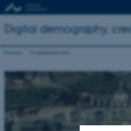
Digital demography, creol
Forskere
Projektbeskrivelse