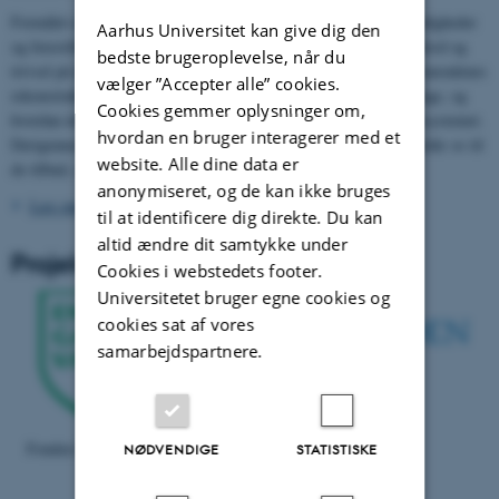
Formålet er således at belyse sammenhænge mellem livsomstændigheder
Aarhus Universitet kan give dig den
og forestillinger om det gode liv på den ene side og sundhedsadfærd og
bedste brugeroplevelse, når du
trivsel på den anden hos enlige, ældre mænd, herunder hvordan mændenes
vælger ”Accepter alle” cookies.
rekonstruktioner af deres maskulinitet indgår i disse sammenhænge, og
Cookies gemmer oplysninger om,
hvordan dette positionerer den ældre mand i forhold til sundhedssystemet.
hvordan en bruger interagerer med et
Derigennem vil vi få et mere nuanceret udgangspunkt for at forholde os til
website. Alle dine data er
de tilbud, som det kommunale system yder til denne gruppe.
anonymiseret, og de kan ikke bruges
Læs mere om projektet
til at identificere dig direkte. Du kan
altid ændre dit samtykke under
Projektet er støttet af
Cookies i webstedets footer.
Universitetet bruger egne cookies og
cookies sat af vores
samarbejdspartnere.
Fonden Ensomme Gamles
NØDVENDIGE
STATISTISKE
VELUX FONDEN
Værn