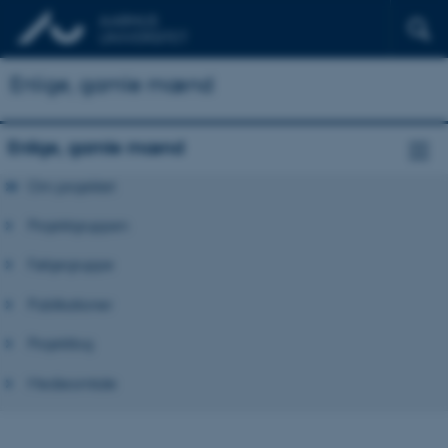
Enlige, gamle mænd
Enlige, gamle mænd
Om projektet
Projektgruppen
Følgegruppe
Publikationer
Projektlog
Medieomtale