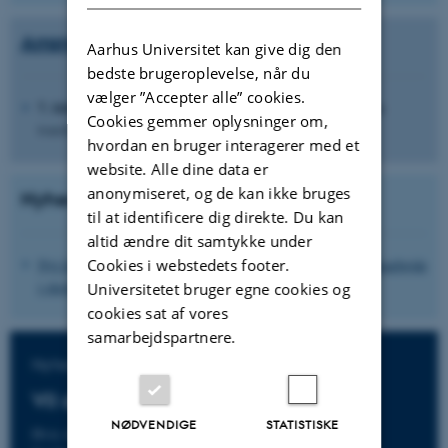
Arrangementer
Aarhus Universitet kan give dig den
bedste brugeroplevelse, når du
vælger ”Accepter alle” cookies.
7. februar 2024 kl. 14-17: ’
SamHver’ inviterer til debat om
Cookies gemmer oplysninger om,
tværfaglige indsatser på tværs af dagtilbud/skole og PPR
hvordan en bruger interagerer med et
website. Alle dine data er
anonymiseret, og de kan ikke bruges
Nyheder
til at identificere dig direkte. Du kan
altid ændre dit samtykke under
Cookies i webstedets footer.
Nyt forskningsprojekt skal styrke det tværprofessionelle samarbejde
i skoler og dagtilbud om børns trivsel (22.9.2022)
Universitetet bruger egne cookies og
cookies sat af vores
samarbejdspartnere.
Nyhedsmail
Vil du høre nyt fra SamHver?
NØDVENDIGE
STATISTISKE
Hvis du er interesseret i at modtage nyheder om