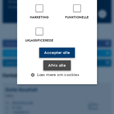
forskningsprojektet SamHver og blive inviteret til
arrangementer, så kan du tilmelde dig mailinglisten her.
MARKETING
FUNKTIONELLE
UKLASSIFICEREDE
FACEBOOK
Accepter alle
TWITTER
LINKEDIN
Afvis alle
Læs mere om cookies
Kontakt
Dorte
Kousholt
Nødvendige
Statistiske
Marketing
Lektor
dkou@edu.au.dk
Funktionelle
Uklassificerede
M
B, 242a
H
+4520608312
P