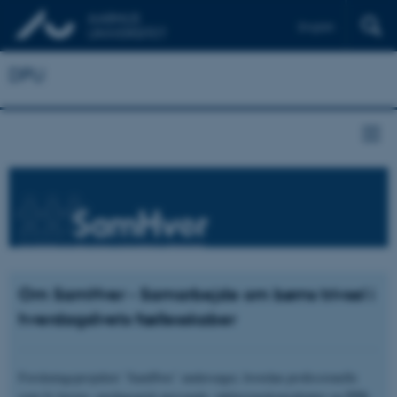
English
DPU
Om SamHver - Samarbejde om børns trivsel i
hverdagslivets fællesskaber
Forskningsprojektet ’SamHver’ undersøger, hvordan professionelle
som fx lærere, pædagogisk personale, inklusionskonsulenter og PPR-