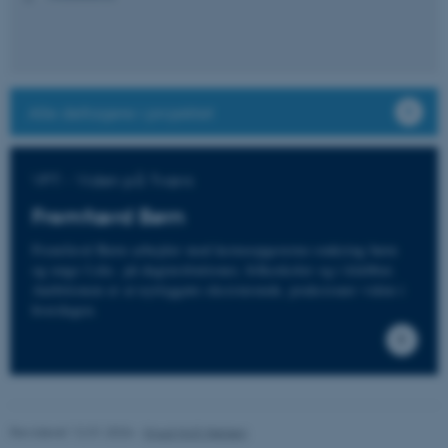
Nødvendige cookies hjælper
med at gøre hjemmesiden
brugbar ved at aktivere nogle
Alle deltagere i projektet
grundlæggende funktioner
som navigation mm.
Hjemmesiden kan ikke
VPT - Viden på Tværs
fungerer uden disse cookies.
Fremfærd Børn
Fremfærd Børn arbejder med kerneopgaverne omkring børn
og unge f.eks. på daginstitutioner, folkeskoler og i klubber.
Navn
Udbyder / Domæne
Ambitionen er at nyttiggøre eksisterende, praksisnær viden i
be_typo_user
TYPO3 Association
hverdagen.
.au.dk
fe_typo_user
Typo3 Association
.au.dk
Revideret 12.01.2026
-
Knud Holt Nielsen