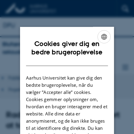
DPU
Cookies giver dig en
Blufærdighed og nydelse – modstand i
ENGLISH
bedre brugeroplevelse
seksualundervisningen
DANISH
Aarhus Universitet kan give dig den
Publikationer
bedste brugeroplevelse, når du
Projektbeskrivelse
vælger ”Accepter alle” cookies.
Cookies gemmer oplysninger om,
hvordan en bruger interagerer med et
Radioudsendelse: Det er svært
website. Alle dine data er
anonymiseret, og de kan ikke bruges
at tale om sex 20.12.23
til at identificere dig direkte. Du kan