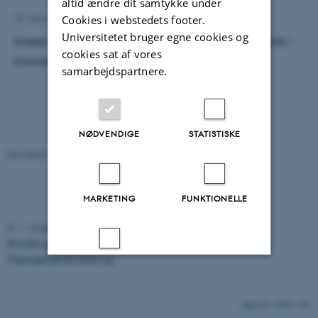
altid ændre dit samtykke under
20. december 2023
Cookies i webstedets footer.
Universitetet bruger egne cookies og
Kirsten Hyldgaard og Ditte Dyrgaard blev interviewet i
cookies sat af vores
Kraniebrud på Radio 4. Hør med
her
samarbejdspartnere.
NØDVENDIGE
STATISTISKE
Revideret 12.01.2026
-
Knud Holt Nielsen
MARKETING
FUNKTIONELLE
©
—
Cookies på au.dk
Privatlivspolitik
Tilgængelighedserklæring
UKLASSIFICEREDE
Accepter alle
12885 / i42