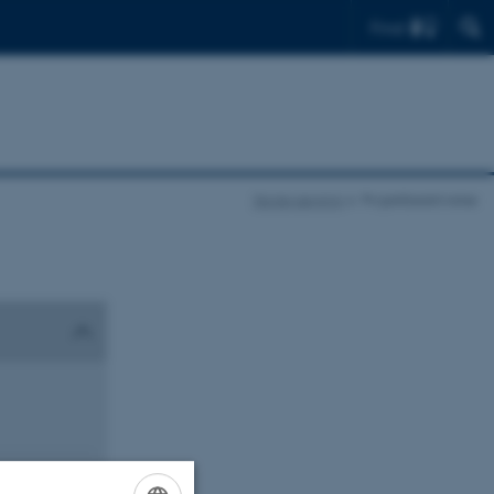
Find
Skolevægring
Projektbeskrivelse
rdan