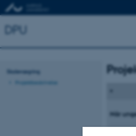
DPU
Proje
Skolevægring
Projektbeskrivelse
Når unge
”Når unge vægre