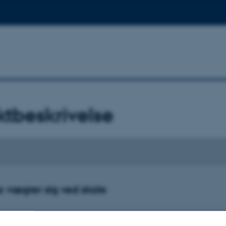
ktbeskrivelse
 vægrer sig ved skole
r sig ved skole” er et ph.d.-projekt, der handler om at forstå, hvorfor og hvo