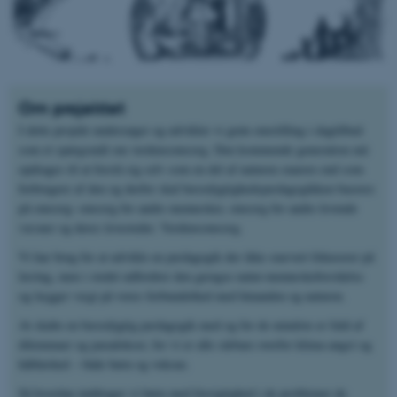
Om projektet
I dette projekt undersøger og udvikler vi grøn omstilling i dagtilbud
som et spørgsmål om verdensomsorg. Den kommende generation må
opdrages til at forstå sig selv som en del af naturen snarere end som
forbrugere af den og derfor skal bæredygtighedspædagogikken baseres
på omsorg: omsorg for andre mennesker, omsorg for andre levende
væsner og deres levesteder. Verdensomsorg.
Vi har brug for at udvikle en pædagogik der ikke snævert fokuserer på
læring, men i stedet udfordrer den gængse natur-menneskeforståelse
og lægger vægt på vores forbundethed med hinanden og naturen.
At skabe en bæredygtig pædagogik med og for de mindste er fuld af
dilemmaer og paradokser, for vi er alle sårbare overfor klima-angst og
håbløshed – både børn og voksne.
Så hvordan inddrager vi børn med forsigtighed i de problemer de