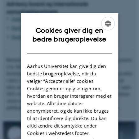
Advisory board og internationale
samarbejdspartnere
Jeppe Læssøe, Professor Emeritus, DPU
Profssor Elin Ødegaard i Bergen.
Cookies giver dig en
ENGLISH
Professor Lasse Lipponen, Helsinki University
bedre brugeroplevelse
DANISH
Børnehusene i Humlebæk og Kokkedal har deltaget i projektet gennem
Aarhus Universitet kan give dig den
2 år. Deltagere fra alle 11 børnehuse har deltaget i 7
bedste brugeroplevelse, når du
forskningscirkelarrangementer, og efterfølgende stået for læringscirkler
i deres respektive børnehuse. Alle børnehusene viste eksempler på
vælger ”Accepter alle” cookies.
deres arbejde ved den afsluttende formidlingskonference den 27. marts
Cookies gemmer oplysninger om,
2025, hvor forskerne også præsenterede en del af projektets resultater.
hvordan en bruger interagerer med et
Analyser af forskningsmaterialerne fortsætter, og der er flere
website. Alle dine data er
publikationer på vej. De tilføjes løbende via links på denne side.
anonymiseret, og de kan ikke bruges
til at identificere dig direkte. Du kan
altid ændre dit samtykke under
Cookies i webstedets footer.