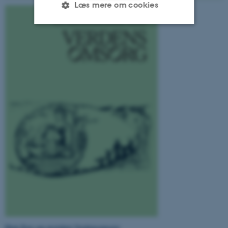
Læs mere om cookies
Nødvendige
Statistiske
Marketing
Funktionelle
Uklassificerede
Nødvendige cookies hjælper
med at gøre hjemmesiden
brugbar ved at aktivere nogle
grundlæggende funktioner
som navigation mm.
Hjemmesiden kan ikke
fungerer uden disse cookies.
Navn
Udbyder / Domæne
Hent flyer om projektet Verdensomsorg