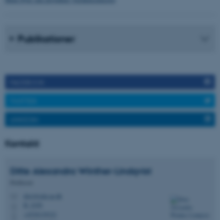
be_typo_user
TYPO3 Association
.au.dk
Publikationer
fe_typo_user
Typo3 Association
.au.dk
FACEBOOK
TWITTER
LINKEDIN
Kontakt
Ditte Alexandra
Winther-Lindqvist
Professor
ASP.NET_SessionId
Microsoft Corporation
diwi@edu.au.dk
M
.au.dk
B, 243b
H
+4530139323
P