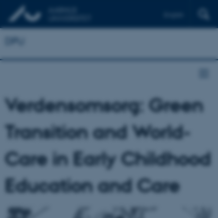
English
DPU
Verdensomsorg: Green
Transition and World-
Care in Early Childhood
Education and Care