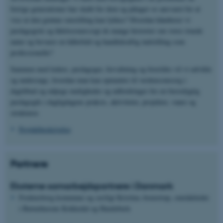
forrige generationer har skabt for dem og påtager os ansvaret for at
vise at den grønne omstilling kan lykkes? Hvordan håndterer vi
pædagogisk og følelsesmæssigt de mange historier om vores truede
natur og bevarer en håbefuld og handlekraftig indstilling som
professionelle?
Sammen med ledere, pædagoger, forvaltning og forældre vil vi udvikle
og undersøge, hvordan man kan opmuntre til verdensomsorg i
dagtilbud og udpege muligheder og udfordringer for en bæredygtig
pædagogik i dagligdagens praksis, aktiviteter, projekter, vaner og
strukturer.
Projektbeskrivelse
Partnere
Eksterne samarbejdspartnere i Danmark
Fredensborg kommune og særligt Kristina Avenstrup, områdeleder
i Børnehusene Kokkedal og Humlebæk