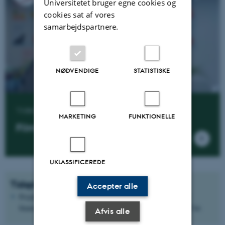
Universitetet bruger egne cookies og
cookies sat af vores
samarbejdspartnere.
NØDVENDIGE
STATISTISKE
Video
MARKETING
FUNKTIONELLE
Film om verdensomsorgsprojektet
UKLASSIFICEREDE
Tidsplan og finansiering
Accepter alle
Projektet forløber fra 1.august 2022 til 31. juli 2025. Det er
finansieret af Danmarks Frie Forskningsfond med 5.568.932 kr.
Afvis alle