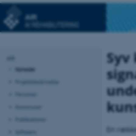
Syv
AIR
sign
Nyheder
Projektbeskrivelse
unde
Personer
kuns
Kommuner
Publikationer
En række
Software