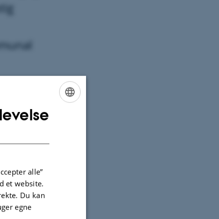
tig
mmunal
levelse
ENGLISH
DANISH
ccepter alle”
 et website.
irekte. Du kan
uger egne