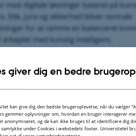
er med digitale løsninger baseret på kuns
ns. Etik, jura og sikkerhed bliver centrale
tninger for at ramme en balanceret ko
il arbejdet med kunstig intelligens.
s giver dig en bedre brugerop
itet kan give dig den bedste brugeroplevelse, når du vælger ”A
es gemmer oplysninger om, hvordan en bruger interagerer med
er anonymiseret, og de kan ikke bruges til at identificere dig d
t samtykke under Cookies i webstedets footer. Universitetet br
kies sat af vores samarbejdspartnere.