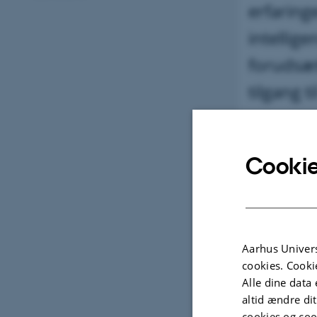
erfaring
intellige
forudsæ
tilgang t
Cookie
Aarhus Univers
cookies. Cooki
Alle dine data 
altid ændre di
cookies og coo