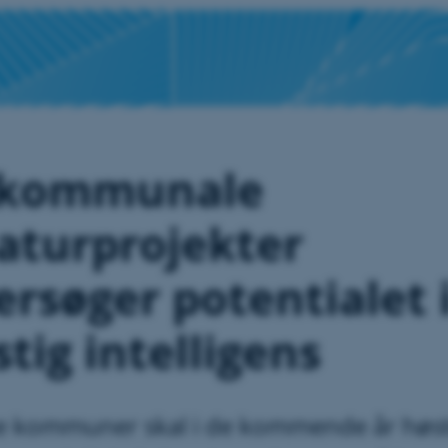
 kommunale
aturprojekter
rsøger potentialet 
tig intelligens
 kommuner skal i de kommende år høste