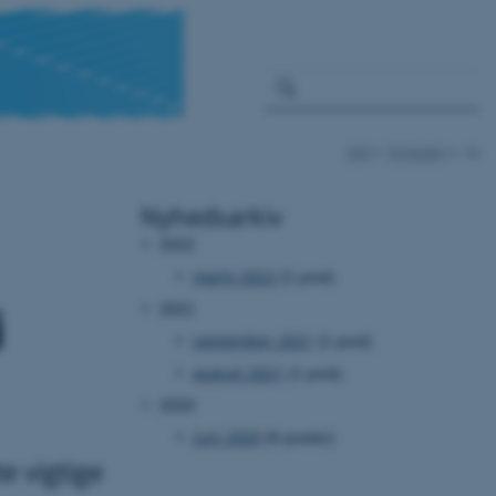
AIR
Nyheder
vis
Nyhedsarkiv
2022
marts 2022
(1 post)
i
2021
september 2021
(1 post)
august 2021
(1 post)
2020
juni 2020
(6 poster)
 vigtige