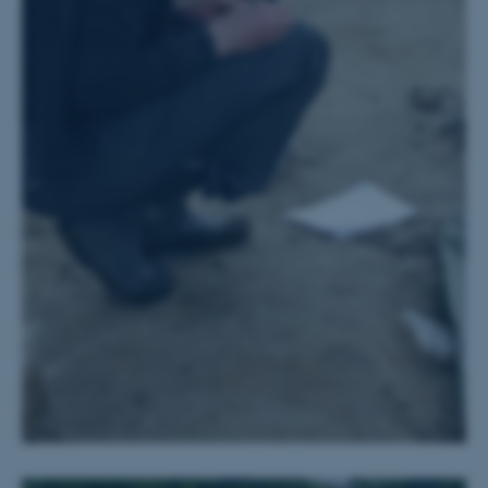
OptanonConsent
OneTrust LLC
.pure.au.dk