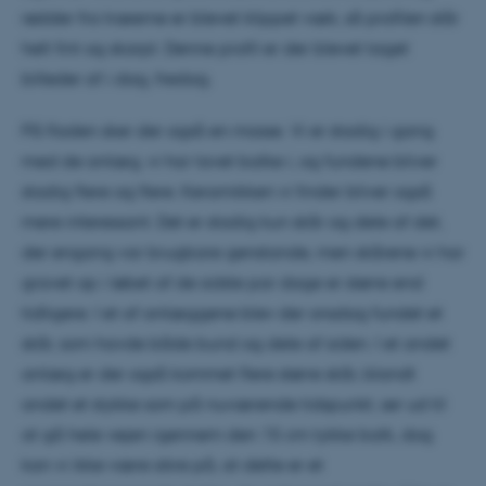
rødder fra træerne er blevet klippet væk, så profilen står
helt fint og skarpt. Denne profil er der blevet taget
billeder af i dag, fredag.
På fladen sker der også en masse. Vi er stadig i gang
med de anlæg, vi har lavet balke i, og fundene bliver
stadig flere og flere. Keramikken vi finder bliver også
mere interessant. Det er stadig kun skår og dele af det,
der engang var brugbare genstande, men skårene vi har
gravet op i løbet af de sidste par dage er større end
tidligere. I et af anlæggene blev der onsdag fundet et
skår, som havde både bund og dele af siden. I et andet
anlæg er der også kommet flere større skår, blandt
andet et stykke som på nuværende tidspunkt, ser ud til
at gå hele vejen igennem den 15 cm tykke balk, dog
kan vi ikke være sikre på, at dette er et