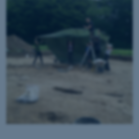
ARRAffinity
Microsoft Corporation
.ofn.au.dk
PHPSESSID
PHP.net
aarhusbss.app.geckobooking.dk
PHPSESSID
PHP.net
app.geckobooking.dk