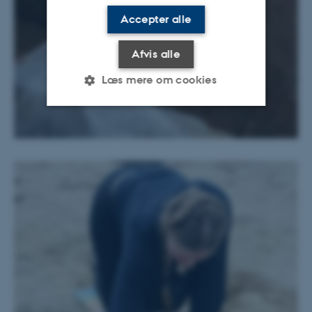
Accepter alle
Afvis alle
Læs mere om cookies
Nødvendige
Statistiske
Marketing
Funktionelle
Uklassificerede
Nødvendige cookies hjælper
med at gøre hjemmesiden
brugbar ved at aktivere nogle
grundlæggende funktioner
som navigation mm.
Hjemmesiden kan ikke