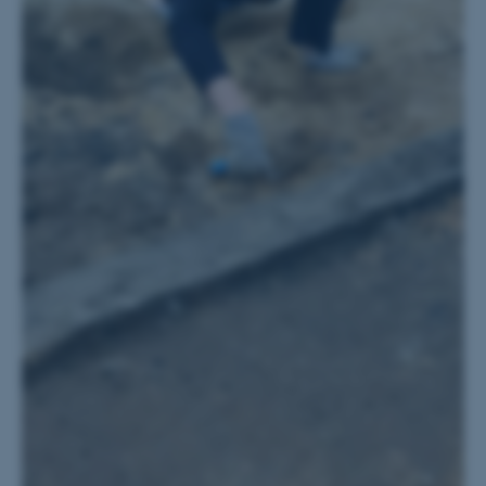
fungerer uden disse cookies.
Navn
Udbyder / Domæne
be_typo_user
TYPO3 Association
.au.dk
fe_typo_user
Typo3 Association
.au.dk