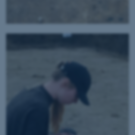
ASP.NET_SessionId
Microsoft Corporation
.au.dk
JSESSIONID
Oracle Corporation
.au.dk
AWSALBTGCORS
Amazon Web Services, Inc.
airtable.com
CFTOKEN
Adobe Inc.
eddiprod.au.dk