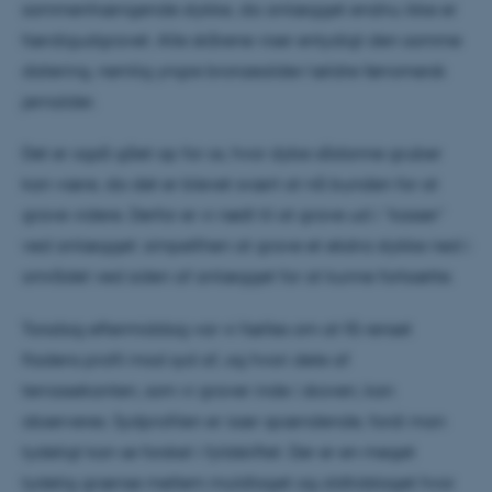
sammenhængende stykke, da anlægget endnu ikke er
færdigudgravet. Alle skårene viser entydigt den samme
datering, nemlig yngre bronzealder/ældre førromersk
jernalder.
Det er også gået op for os, hvor dybe sådanne gruber
kan være, da det er blevet svært at nå bunden for at
grave videre. Derfor er vi nødt til at grave ud i ”kasser”
ved anlægget: simpelthen at grave et ekstra stykke ned i
området ved siden af anlægget for at kunne fortsætte.
Torsdag eftermiddag var vi fælles om at få renset
fladens profil mod syd af, og hvori dele af
terrassekanten, som vi graver inde i skoven, kan
observeres. Sydprofilen er især spændende, fordi man
tydeligt kan se forskel i fyldskiftet. Der er en meget
tydelig grænse mellem muldlaget og oldtidslaget hvor