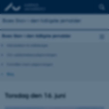
Boes Skov i den tidligste jernalder
Boes Skov i den tidligste jernalder
Introduktion til oldtidsagre
Om uddannelsesudgravningen
Formålet med udgravningen
Blog
Torsdag den 16. juni