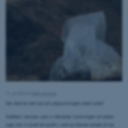
19. juni 2016
af
Mette Løvschal
Der sket en del nyt på udgravningen siden sidst!
Grøften i skoven, som vi åbnede i slutningen af sidste
uge, har vi lavet en profil i, som er blevet renset af og