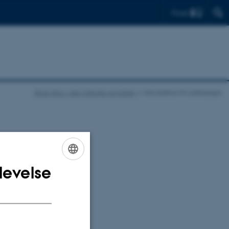
Find
Boes Skov i den tidligste jernalder
Introduktion til oldtidsagre
levelse
ENGLISH
DANISH