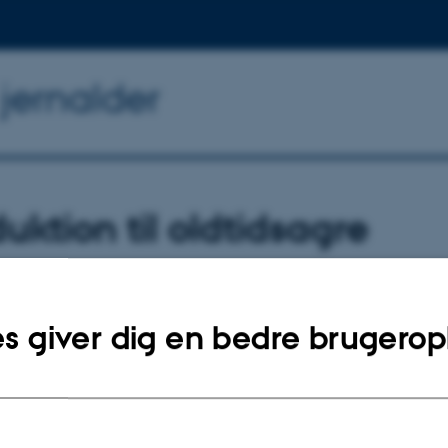
 jernalder
duktion til oldtidsagre
e
s giver dig en bedre brugerop
er