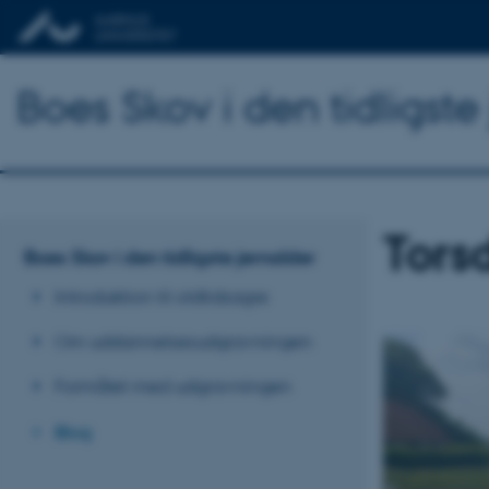
Boes Skov i den tidligste
Tors
Boes Skov i den tidligste jernalder
Introduktion til oldtidsagre
Om uddannelsesudgravningen
Formålet med udgravningen
Blog