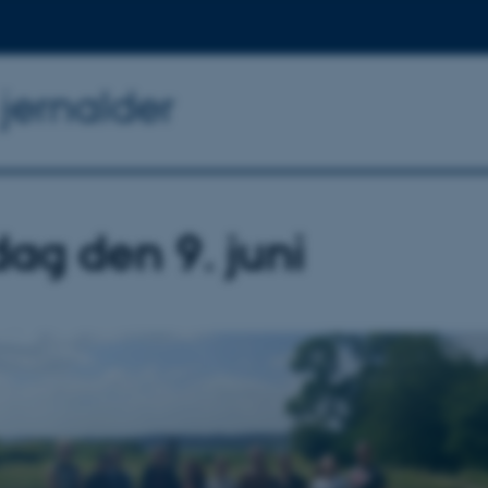
 jernalder
dag den 9. juni