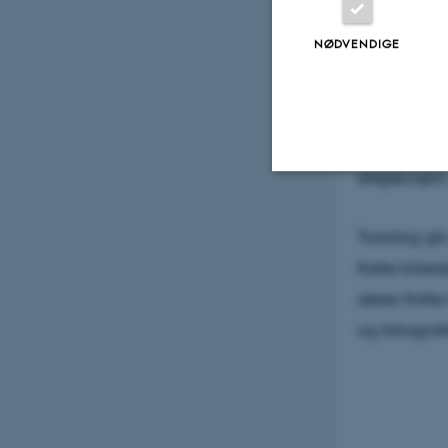
madpakker 
NØDVENDIGE
Museum Ska
med utrolig
materielle k
mange fund 
drejekværn
Nødvendige
Torsdag gik
flotte bill
Nødvendige cooki
deres flotte
grundlæggende fu
og fotograf
cookies.
Navn