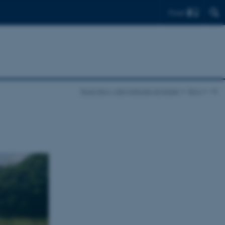
Find
Boes Skov i den tidligste jernalder
Blog
vis