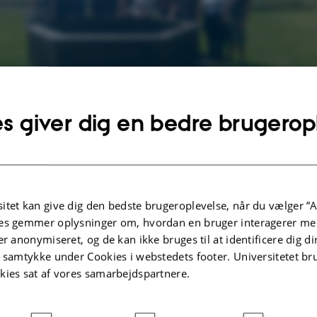
s giver dig en bedre brugerop
Mette Løvschal
itet kan give dig den bedste brugeroplevelse, når du vælger ”A
es gemmer oplysninger om, hvordan en bruger interagerer med
 vi fri fra udgravningen for at tage på udflugt. Vi started
er anonymiseret, og de kan ikke bruges til at identificere dig d
 på Skanderborg Museum, der bl.a. har udstillinger fra Ill
t samtykke under Cookies i webstedets footer. Universitetet br
der er lokaliteter tæt på vores udgravning. Herefter kørte 
kies sat af vores samarbejdspartnere.
r stammer fra 1100-tallet. Her er der bl.a. et museum, hvo
letbræt, skeletter og informationer om husdyrhold. Vi spiste