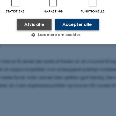
mellem ruinerne og drog videre mod en anden udgravn
STATISTISKE
MARKETING
FUNKTIONELLE
nderborg er ved at udgrave. Der er tale om en germaner
e mængder stolpehuller fra hegn og huse i forskellige fas
Afvis alle
Accepter alle
ultur i germanertid er generelt dårligt belyst, derfor var der
Læs mere om cookies
på pladsen. Dog er der blevet fundet to glasperler og e
.
Statistiske
Marketing
Funktionelle
 med at få renset det sidste af fladen af, så vi kunne få ta
eder af udgravningsfeltet, hvor anlæggene tydeligt marker
es hjælper med at gøre hjemmesiden brugbar ved at aktiv
 mørke farver. Inde i skoven blev grøften gjort færdig. Den
nktioner som navigation mm. Hjemmesiden kan ikke funge
eret, så vi kan digitalisere profilen og lave en 3D-model a
Udbyder / Domæne
Udløb
Beskrivelse