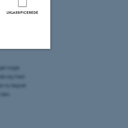
ing, som
UKLASSIFICEREDE
tidsplads
er. Den
 heller ikke
n
Uklassificerede
get nogle
ede sig med
ere nogle
 er nu tegnet
rer uden disse
f den.