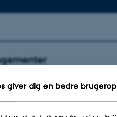
ngementer
 arrangementer
s giver dig en bedre brugerop
itime Networks and Urbanism in the Early Medieval World
ril 2013
bsmuseet i Roskilde
itet kan give dig den bedste brugeroplevelse, når du vælger ”A