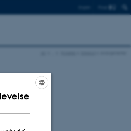
Find
English
AU
…
Projekter
Entrepot
Arrangementer
levelse
ENGLISH
DANISH
ccepter alle”