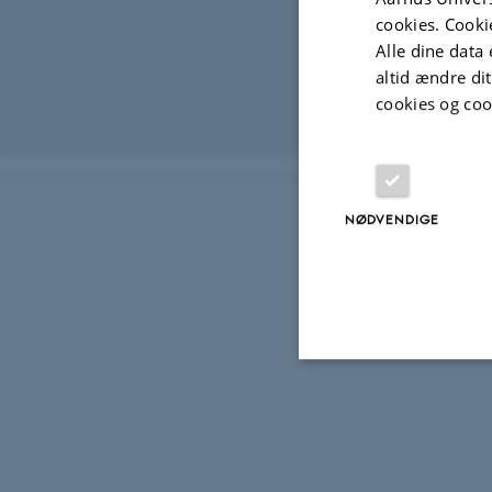
2012
cookies. Cooki
Workshop:
Trac
Alle dine data 
Dato: 26. septem
altid ændre di
Sted: Moesgaard
cookies og coo
Revideret 12.01
NØDVENDIGE
Nødvendige