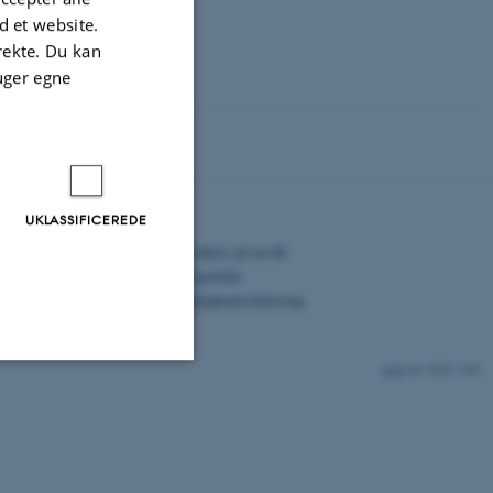
 et website.
irekte. Du kan
uger egne
UKLASSIFICEREDE
©
—
Cookies på au.dk
Privatlivspolitik
Tilgængelighedserklæring
5022 / i42
Uklassificerede