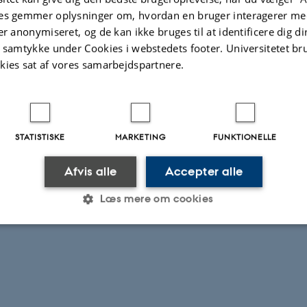
es gemmer oplysninger om, hvordan en bruger interagerer med
king Connectivity in Medieval World Archaeology
er anonymiseret, og de kan ikke bruges til at identificere dig d
ber 2012 kl. 13.15-16.30
t samtykke under Cookies i webstedets footer. Universitetet br
 Auditorium 5
kies sat af vores samarbejdspartnere.
.2026
STATISTISKE
MARKETING
FUNKTIONELLE
Afvis alle
Accepter alle
Læs mere om cookies
Statistiske
Marketing
Funktionelle