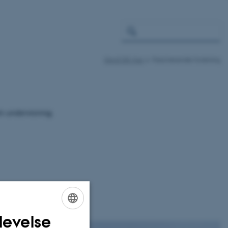
Kend Dit Hav
Fascinerende forskning
din undervisning.
levelse
ENGLISH