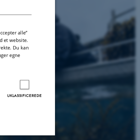
DANISH
ccepter alle”
 et website.
irekte. Du kan
uger egne
UKLASSIFICEREDE