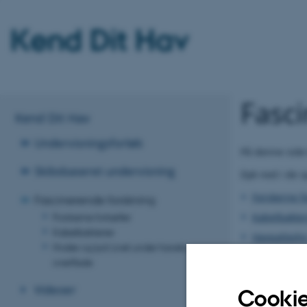
Kend Dit Hav
Fasc
Kend Dit Hav
Undervisningsforløb
På denne side 
Skibsbaseret undervisning
Dyk ned i de
Forskerne f
Fascinerende forskning
Kabelbakter
Forskerne fortæller
Kabelbakterier
Havpattedyr
Hvaler og lyd: Livet under havets
overflade
Videoer
Cookie