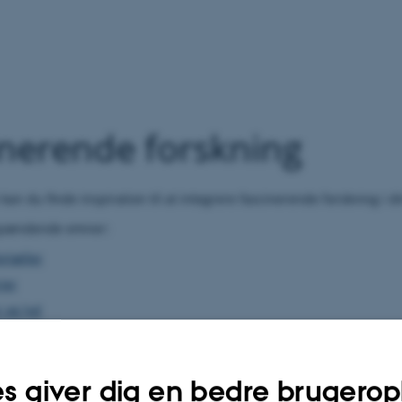
inerende forskning
kan du finde inspiration til at integrere fascinerende forskning i 
 spændende emner:
ortæller
ier
 og lyd
s giver dig en bedre brugerop