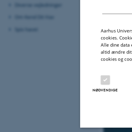
Diverse vejledninger
Om Kend Dit Hav
Spis havet
Aarhus Univers
cookies. Cooki
Alle dine data 
altid ændre di
cookies og coo
NØDVENDIGE