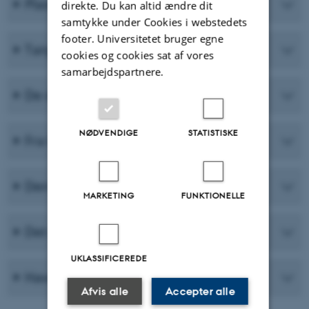
Plastik på tværs
direkte. Du kan altid ændre dit
samtykke under Cookies i webstedets
footer. Universitetet bruger egne
Tang-Tastic!
cookies og cookies sat af vores
samarbejdspartnere.
De dyrebare dråber
NØDVENDIGE
STATISTISKE
Fra bund til mund
Den sidste fisk
MARKETING
FUNKTIONELLE
Det oplyste hav
UKLASSIFICEREDE
Havets energi - hvilke teknologier?
Afvis alle
Accepter alle