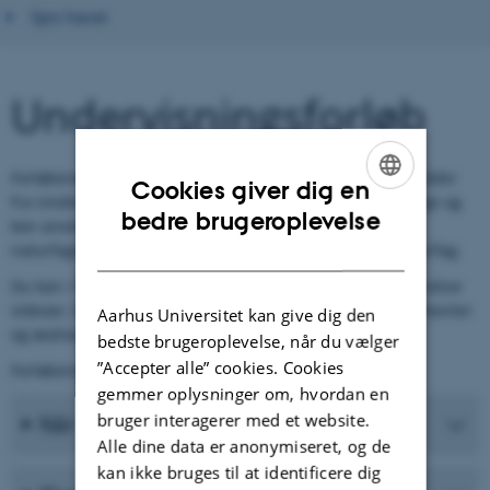
Spis havet
Undervisningsforløb
Forløbene er udarbejdet efter de fællesfaglige fokusområder
Cookies giver dig en
fra Undervisningsministeriet. Alle forløbene er tværfaglige og
ENGLISH
bedre brugeroplevelse
kan anvendes til undervisning op til den fællesfaglige
DANISH
naturfagsprøve, fællesfaglige uger eller i de enkelte naturfag.
Du kan i forløbene både finde spændende tekster, illustrative
videoer, links til andre gode hjemmesider, sjove eksperimenter
Aarhus Universitet kan give dig den
og øvelsesvejledninger og meget, meget mere.
bedste brugeroplevelse, når du vælger
”Accepter alle” cookies. Cookies
Forløbene suppleres gerne med egne lærebøger mm.
gemmer oplysninger om, hvordan en
bruger interagerer med et website.
Når havet har åndenød
Alle dine data er anonymiseret, og de
kan ikke bruges til at identificere dig