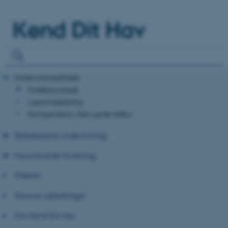
Kend Dit Hav
Undervisningsforløb
Forløbsoversigt
Lærervejledning
Kompendium: Den gode felttur
Skibsbaseret undervisning
Fascinerende forskning
Videoer
Diverse vejledninger
Om Kend Dit Hav