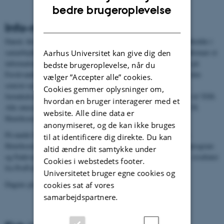
ENGLISH
bedre brugeroplevelse
DANISH
Info-møde om vaccination af fisk
Dansk Akvakultur, KU-SUND, Århus Universitet og DTU Vet afholdte i
samarbejde med praktiserende fiskedyrlæger og vaccinefabrikantfirmaer et
Aarhus Universitet kan give dig den
informationsmøde om vaccination af fisk tirsdag d. 10. maj 2016 på
bedste brugeroplevelse, når du
Ferskvandscenteret i Silkeborg. På mødet blev der orienteret om den
vælger ”Accepter alle” cookies.
seneste nye viden om vaccination mod rødmundsyge (dambrug),
Cookies gemmer oplysninger om,
furunkulose/vibriose (havbrug) og også lidt om status på vaccine til YDS.
hvordan en bruger interagerer med et
Alle interesserede var velkomne. Mødet var økonomisk støttet af H.
website. Alle dine data er
Henriksens Fond.
anonymiseret, og de kan ikke bruges
På mødet blev resultater fra forsøg og undersøgelser støttet af H.
til at identificere dig direkte. Du kan
Henriksens Fond, det Strategiske Forskningsråd, EU's 7. rammeprogram
altid ændre dit samtykke under
og Fødevareministeriets GUDP-program fremlagt, herunder bl.a. resultater
Cookies i webstedets footer.
fra ProFish, TargetFish, Stikvacc og VaxFisk.
Universitetet bruger egne cookies og
Dagens program kan ses
her
.
cookies sat af vores
samarbejdspartnere.