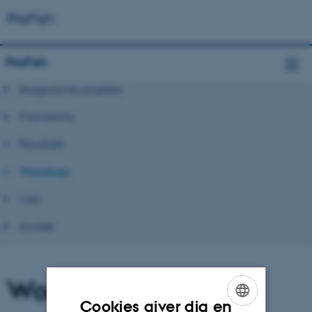
ProFish
ProFish
Baggrund for projektet
Finansiering
Resultater
Workshops
Links
Kontakt
Workshop
Cookies giver dig en