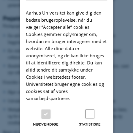
gennemført projekter.
Aarhus Universitet kan give dig den
Projektets bidrag
bedste brugeroplevelse, når du
Pædagoger vil opnå:
vælger ”Accepter alle” cookies.
Cookies gemmer oplysninger om,
En udvidet forståelse af de enkelte børns liv og deres kulturelle
hvordan en bruger interagerer med et
baggrunde
website. Alle dine data er
En støtte til at reflektere over hvordan små børn lærer samt forøget
anonymiseret, og de kan ikke bruges
refleksion over egen pædagogiske praksis
til at identificere dig direkte. Du kan
Kendskab til nye måder at dokumentere den pædagogiske praksis, samt
altid ændre dit samtykke under
nye refleksionsmetoder.
Cookies i webstedets footer.
Forældre vil opnå:
Universitetet bruger egne cookies og
cookies sat af vores
Øget selvtillid i forhold til deres forældrerolle
samarbejdspartnere.
Udvidet forståelse af relevant pædagogisk praksis for små børn
Muligheder for at formulere udviklings- og læringsmål for deres børn,
og for at deltage i regelmæssig diskussioner om deres udvikling og
resultater.
NØDVENDIGE
STATISTISKE
Børn vil opnå: