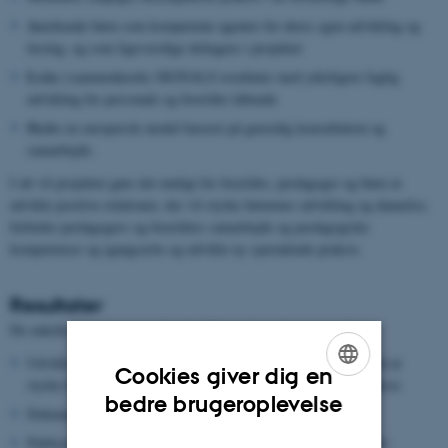
A
nerkende børn som kompetente agenter for deres egen udvikling og
læring, og som ligeværdige deltagere i projektet
L
inke (sammenkæde) SIGNALS resultater med yderligere faglig
udvikling for personale og forældre løbende
S
kabe en europæisk model baseret på gensidig konsultation og
samarbejde.
I alt vil projektet gøre det muligt for forældre, pædagoger og børn at
udvikle positive relationer, der vil styrke børnenes udvikling og dannelse,
forbedre pædagogers og forældres samarbejde og pædagogiske
kompetencer og igangsætte og udvikle ny spændende praksis.
Resultater
De enkelte forskergrupper fra de deltagende institutioner vil:
Udvikle lærings- og kursusforløb for personale med henblik på at
Cookies giver dig en
styrke forældres engagement i den småbørnspædagogiske praksis
ENGLISH
bedre brugeroplevelse
Dokumenter gode praksisforløb i eget land
DANISH
Publicere et kompendium med forskningsartikler vedrørende de