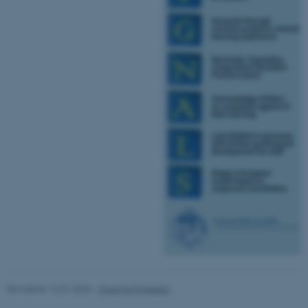
ASP.NET_SessionId
Microsoft Corporation
.au.dk
JSESSIONID
Oracle Corporation
.au.dk
Revideret 12.01.2026
-
Knud Holt Nielsen
ARRAffinity
Microsoft Corporation