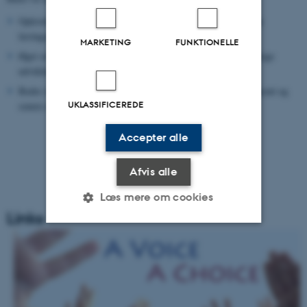
Oplevelsen af at være accepteret som kompetent aktører i egen
læringsproces
MARKETING
FUNKTIONELLE
Øget selvværd, sociale færdigheder og social og følelsesmæssige
udvikling
Bedre skolestart og på længere sigt højere gennemførelsesprocent og
UKLASSIFICEREDE
senere akademisk succes.
Accepter alle
Afvis alle
Læs mere om cookies
Links
Nødvendige
Statistiske
Marketing
Funktionelle
Uklassificerede