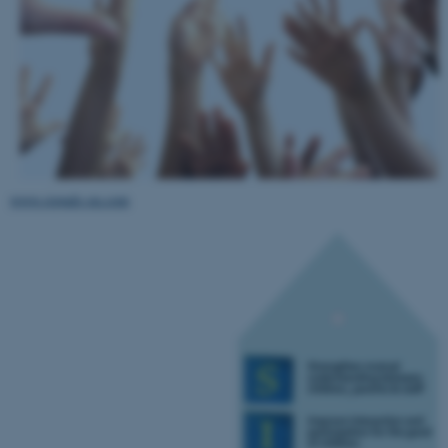
Nødvendige cookies hjælper
med at gøre hjemmesiden
brugbar ved at aktivere nogle
grundlæggende funktioner
som navigation mm.
Hjemmesiden kan ikke
fungerer uden disse cookies.
www.signals-eu.com
Navn
Udbyder / Domæne
be_typo_user
TYPO3 Association
.au.dk
fe_typo_user
Typo3 Association
.au.dk