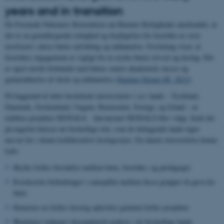
years and in transition
De Forenede Nationers Konvention om Barnets Rettigheder anerkender, at
det er en grundlægende rettighed og forpligtelse for forældre at være
involveret i deres børns udvikling og uddannelse. Forskning viser, at
forældres engagement er vigtigt for at styrke børns trivsel og læring. Det
er også stærkt forbundet med børns senere akademisk succes og
gennemførelse af skole og uddannelse (
Starting Strong III, 2012
).
På baggrund af dette besluttede universiteter i syv lande – Tyskland,
Danmark, Grækenland, Ungarn, Rumænien, Sverige, og Island – at
etablere projektet SIGNALS. Akronymet SIGNALS blev valgt, fordi det
på engelsk belyser de forskellige trin, som de deltagende lande tager
ansvar for i denne kollaborative læringsrejse. En dansk oversættelse kunne
lyde:
S
tyrke fælles forståelse mellem børn, forældre, og pædagoger
I
værksætte forbedringer i samspillet mellem disse grupper til gavn for
børn
G
enerere en fælles lærerig oplevelse gennem fælles projekter
N
ominere (udpege) eksemplarisk praksis i de forskellige lande