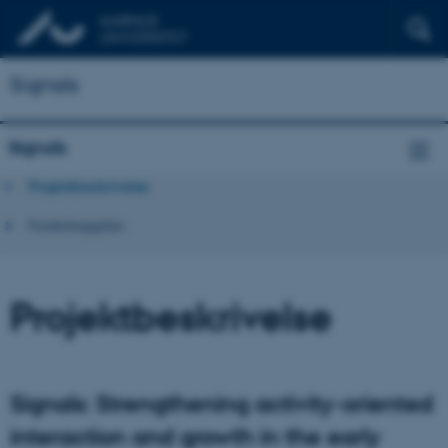
Signals
Signals
Projektbeskrivelse
Forskningsplan
Projektbeskrivelse
Signals: Strengthening activity-oriented
interaction and growth in the early