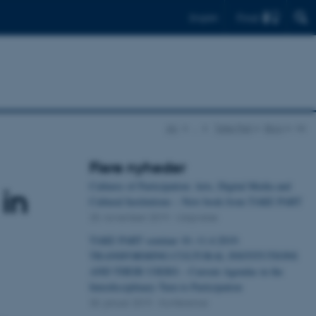
Find
English
AU
…
Take Part
Blog
vis
Flere nyheder
Cultures of Participation: Arts, Digital Media and
 in
Cultural Institutions – New book from TAKE PART
25. november 2019
-
Udgivelse
TAKE PART seminar 10.-11.4.2019:
TRANSFORMING CULTURAL INSTITUTIONS
AND THEIR USERS – Current Agendas in the
Interdisciplinary Turn to Participation
30. januar 2019
-
Konference