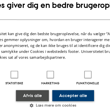
s giver dig en bedre brugerop
ant to explore the new ways of participatory sound-maki
ought about by the prosumer/produser culture. At the s
t to look back at the sonic practices and phenomena of 
call-in radio shows or mixtapes, with this new participator
itet kan give dig den bedste brugeroplevelse, når du vælger ”A
es gemmer oplysninger om, hvordan en bruger interagerer med
 of the call
er anonymiseret, og de kan ikke bruges til at identificere dig d
//www.soundeffects.dk/announcement/view/657
t samtykke under Cookies i webstedets footer. Universitetet br
kies sat af vores samarbejdspartnere.
eadlines:
eadline (300 words): November 11, 2018
garding the abstracts: December 3, 2018
STATISTISKE
MARKETING
FUNKTIONELLE
dline (depending on a positive review of the abstract): M
 Summer 2019
Afvis alle
Accepter alle
Læs mere om cookies
 your abstract to vkeylin@cc.au.dk