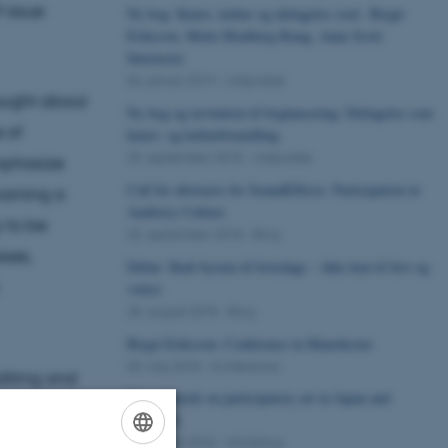
 issue
Ny bog: Kunst, kultur og deltagelse (red.: Birgit
Eriksson, Mette Houlberg Rung, Anne Scott
Sørensen)
04. januar 2019
-
Udgivelse
ought about
Ny bog og invitation til boglancering: Deltagelse som
 of
kunst- og kulturformidling
25. september 2018
-
Udgivelse
emphasize
Call for abstracts for SoundEffects: Participation in
maining a
Auditory Culture
 to be
25. september 2018
-
Blog
sses,
Debat: Skab byrum til hverdage – ikke kun til fest og
vækst
28. august 2018
-
Blog
Birgit Eriksson: Conference in Manchester
03. maj 2018
-
Konference
diting and
New network on participatory art in Japan and
rofessional
Denmark
 special
19. januar 2018
-
Workshop