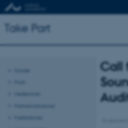
Take Part
Call 
Forside
Soun
Profil
Audi
Medlemmer
Partnerinstitutioner
Publikationer
25. september