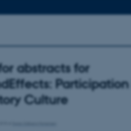
for abstracts for
dEffects: Participation
tory Culture
 2018
af
Signe Uldbjerg Mortensen