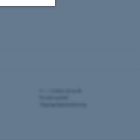
Uklassificerede
ere nogle
rer uden disse
©
—
Cookies på au.dk
 vores CMS-udbyder,
Privatlivspolitik
identificere en backend-
Tilgængelighedserklæring
bruger er logget ind i
rbundet med Typo3-
emet. Det bruges generelt
ntifikator for at gøre det
præferencer, men i mange
 ikke nødvendigt, da det
lt af platformen, skønt