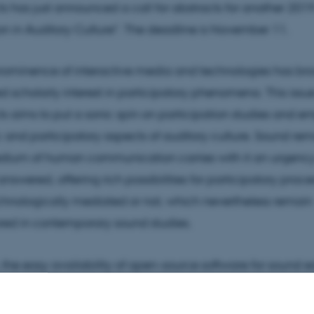
s has just announced a call for abstracts for another 2019
ion in Auditory Culture". The deadline is November 11.
prominence of interactive media and technologies has br
d scholarly interest in participatory phenomena. This issue
s aims to put a sonic spin on participation studies and 
c and participatory aspects of auditory culture. Sound re
dium of human communication carries with it an urgency
swered, offering rich possibilities for participatory proce
hnologically mediated or not, which nevertheless remain
ed in contemporary sound studies.
he easy availability of open-source software for sound e
s well as online sharing services, drastically lowered the p
l barriers for sound production and distribution. With this