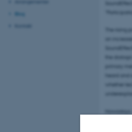
Arrangementer
SoundEffect
"Participat
Blog
Kontakt
The rising 
an increase
SoundEffect
the dialogi
primary me
heard and an
whether tec
underexplor
Nowadays, t
synthesis, a
and financia