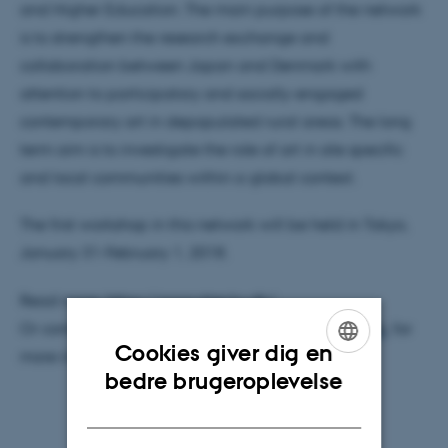
and Higher Education. The main purpose of the network
is to strengthen the research exchange and
collaboration between Japan and Denmark with
attention to participatory and socially-engaged
contemporary art in depopulated rural areas. The long
term aim is to investigate the role of art in site specific
and local communities within a global context.
The first workshop in this network will be held in Tokyo,
January 31-February 1, 2018.
Read more:
https://ccca.sites.ku.dk/
Or contact Gunhild Borggreen,
gunhild@hum.ku.dk
, for
Cookies giver dig en
more information.
ENGLISH
bedre brugeroplevelse
DANISH