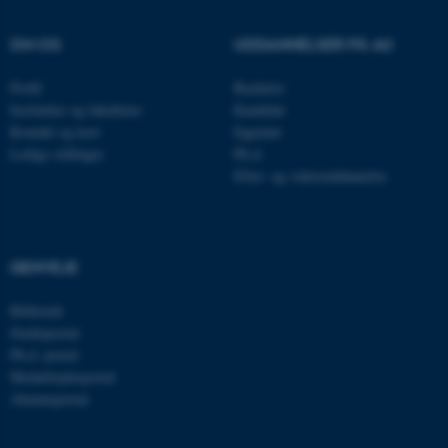
OM OS
UDDANNELSER PÅ AU
Profil
Bachelor
Institutter og fakulteter
Kandidat
Kontakt og kort
Ingeniør
Ledige stillinger
Ph.d.
Efter- og videreuddannelse
ASP.NET_SessionId
Microsoft Corporation
.au.dk
GENVEJE
Bibliotek
JSESSIONID
Oracle Corporation
Studieportal
.au.dk
Ph.d.-portal
Medarbejderportal
Alumneportal
ARRAffinity
Microsoft Corporation
.mitstudie.au.dk