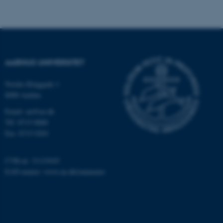
Nødvendige cookies hjælper
med at gøre hjemmesiden
brugbar ved at aktivere nogle
grundlæggende funktioner
som navigation mm.
AARHUS UNIVERSITET
Hjemmesiden kan ikke
fungerer uden disse cookies.
Nordre Ringgade 1
8000 Aarhus
Email: au@au.dk
Navn
Udbyder / Domæne
Tlf: 8715 0000
Fax: 8715 0201
be_typo_user
TYPO3 Association
.au.dk
CVR-nr: 31119103
EAN-numre:
www.au.dk/eannumre
fe_typo_user
Typo3 Association
.au.dk