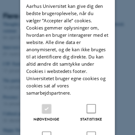
Aarhus Universitet kan give dig den
bedste brugeroplevelse, når du
Flere nyheder
vælger ”Accepter alle” cookies.
Thoughts on how and why participation? - Warming up to the network
Cookies gemmer oplysninger om,
seminar
hvordan en bruger interagerer med et
04. april 2017
-
Arts
website. Alle dine data er
Interview med Bjarki Valtysson om kulturel deltagelse
anonymiseret, og de kan ikke bruges
07. marts 2017
-
Arts
til at identificere dig direkte. Du kan
altid ændre dit samtykke under
CfP: Participatory approaches to Capitals of Culture
17. januar 2017
-
Arts
Cookies i webstedets footer.
Universitetet bruger egne cookies og
The participatory Suitcase
cookies sat af vores
16. januar 2017
-
Arts
samarbejdspartnere.
Presence
13. januar 2017
-
Arts
Cultural participation in UK & DK
NØDVENDIGE
STATISTISKE
22. december 2016
-
Arts
Happy New Year for Take Part