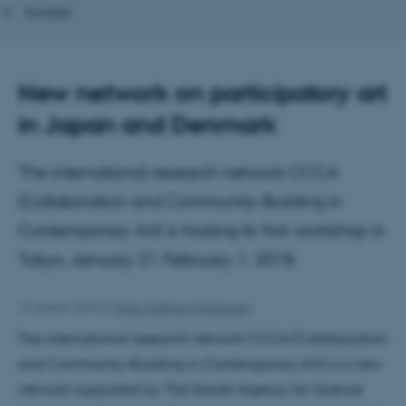
Kontakt
New network on participatory art
in Japan and Denmark
The international research network CCCA
(Collaboration and Community-Building in
Contemporary Art) is hosting its first workshop in
Tokyo, January 31-February 1, 2018.
19. januar 2018
af
Signe Uldbjerg Mortensen
The international research network CCCA (Collaboration
and Community-Building in Contemporary Art) is a new
network supported by The Danish Agency for Science