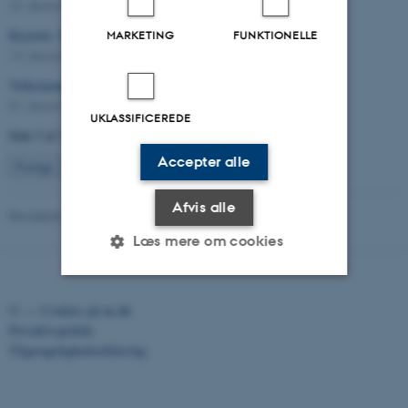
22. december 2016
-
Arts
Keynote: Leila Jancovich
MARKETING
FUNKTIONELLE
13. december 2016
-
Arts
Velkommen til Take Parts blog!
01. december 2016
-
Forskning
UKLASSIFICEREDE
Side 3 af 3
Accepter alle
3
Forrige
1
2
Afvis alle
Revideret 12.01.2026
-
AUFF
Læs mere om cookies
©
—
Cookies på au.dk
Nødvendige
Statistiske
Marketing
Privatlivspolitik
Funktionelle
Uklassificerede
Tilgængelighedserklæring