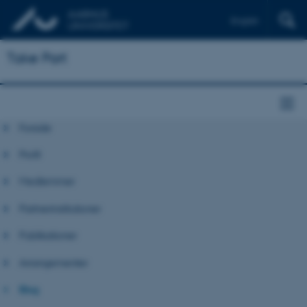
English
Take Part
Forside
Profil
Medlemmer
Partnerinstitutioner
Publikationer
Arrangementer
Blog