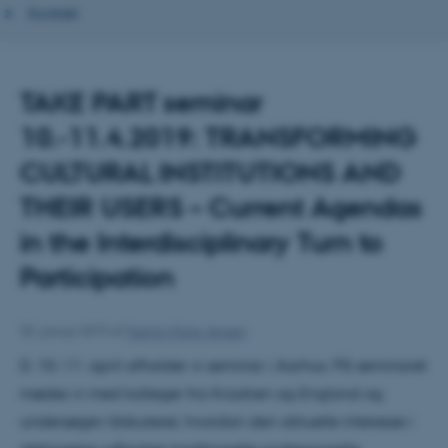
Kontakt
TAKE PART seminar
10.-11.4.2019: TRANSFORMING
CULTURAL INSTITUTIONS AND
THEIR USERS – Current Agendas
in the Interdisciplinary Turn to
Participation
30. januar 2019
af
Yasmin Marie Jensen
D. 10.-11. april afholder vi seminar i Aarhus. På seminaret
mødes vi med kolleger fra Kroatien og England og
undersøger/diskuterer, hvordan den aktuelle interesse i