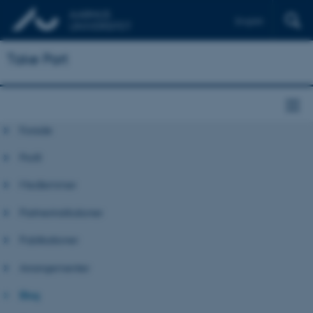
English
Take Part
Forside
Profil
Medlemmer
Partnerinstitutioner
Publikationer
Arrangementer
Blog