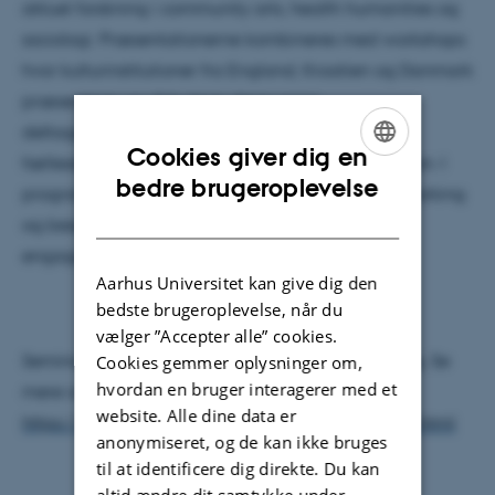
aktuel forskning i community arts, health humanities og
sociologi. Præsentationerne kombineres med workshops
hvor kulturinstitutioner fra England, Kroatien og Danmark
præsenterer og diskuterer deres egne
deltagelsespraksisser og -projekter ift. lokale
Cookies giver dig en
fællesskaber, sundhed/omsorg og vidensproduktion. I
ENGLISH
bedre brugeroplevelse
programmet er der også tid til mere uformel networking
DANISH
og besøg på kulturinstitutioner med et stærkt
engagement i deltagelse.
Aarhus Universitet kan give dig den
bedste brugeroplevelse, når du
vælger ”Accepter alle” cookies.
Seminaret er åbent for alle, men kræver tilmelding. Se
Cookies gemmer oplysninger om,
hvordan en bruger interagerer med et
mere om keynotes, program, tilmelding etc. her:
website. Alle dine data er
https://events.au.dk/takepartseminar2019/about.html
anonymiseret, og de kan ikke bruges
til at identificere dig direkte. Du kan