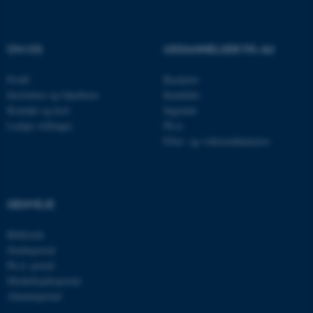
.au.dk
OM OS
UDDANNELSER PÅ AU
JSESSIONID
Oracle Corporation
Profil
Bachelor
.au.dk
Institutter og fakulteter
Kandidat
Kontakt og kort
Ingeniør
Ledige stillinger
Ph.d.
Efter- og videreuddannelse
ARRAffinity
Microsoft Corporation
.mitstudie.au.dk
GENVEJE
esctx
Microsoft Corporation
.login.microsoftonline.com
Bibliotek
Studieportal
fpc
Microsoft Corporation
Ph.d.-portal
login.microsoftonline.com
Medarbejderportal
Alumneportal
__cf_bm
Cloudflare Inc.
.pure.au.dk