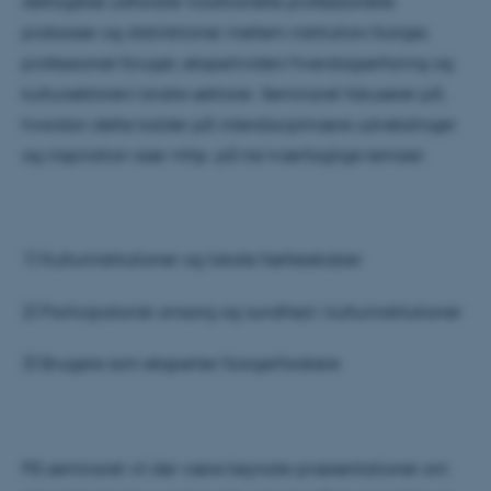
deltagelse udfordrer traditionelle professionelle
praksisser og distinktioner mellem institution/borger,
professionel/bruger, ekspertviden/hverdagserfaring og
kultursektoren/andre sektorer. Seminaret fokuserer på,
hvordan dette kalder på interdisciplinære udvekslinger
og inspiration især mhp. på tre tværfaglige temaer:
1) Kulturinstitutioner og lokale fællesskaber
2) Participatorisk omsorg og sundhed i kulturinstitutioner
3) Brugere som eksperter/borgerforskere
På seminaret vil der være keynote-præsentationer om