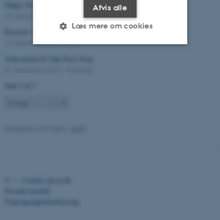
Happy New Year for Take Part
Afvis alle
22. december 2016
-
Arts
Læs mere om cookies
Keynote: Leila Jancovich
13. december 2016
-
Arts
Velkommen til Take Parts blog!
Nødvendige
Statistiske
Marketing
01. december 2016
-
Forskning
Funktionelle
Uklassificerede
Side 3 af 3
3
Forrige
1
2
Nødvendige cookies hjælper
Revideret 12.01.2026
-
AUFF
med at gøre hjemmesiden
brugbar ved at aktivere nogle
grundlæggende funktioner
som navigation mm.
©
—
Cookies på au.dk
Hjemmesiden kan ikke
Privatlivspolitik
fungerer uden disse cookies.
Tilgængelighedserklæring