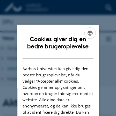
DPU
Value
Cookies giver dig en
ENGLISH
bedre brugeroplevelse
Om projektet
DANISH
Deltagere fra DPU
Aktiviteter
Aarhus Universitet kan give dig den
bedste brugeroplevelse, når du
Publikationer
vælger ”Accepter alle” cookies.
Cookies gemmer oplysninger om,
hvordan en bruger interagerer med et
Aktiviteter
website. Alle dine data er
anonymiseret, og de kan ikke bruges
til at identificere dig direkte. Du kan