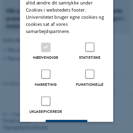
altid ændre dit samtykke under
Cookies i webstedets footer.
Klik på de enkelte aktiviteter for at downloade
Universitetet bruger egne cookies og
præsentationer og publikationer offentliggjort i
cookies sat af vores
forbindelse med aktiviteten.
samarbejdspartnere.
Dato
Sortér efter: :
|
Titel
Pure serveren er ikke tilgængelig lige nu.
NØDVENDIGE
STATISTISKE
Pure serveren er ikke tilgængelig lige nu.
Revideret 12.01.2026
-
Knud Holt Nielsen
MARKETING
FUNKTIONELLE
UKLASSIFICEREDE
©
—
Cookies på au.dk
Privatlivspolitik
Accepter alle
Tilgængelighedserklæring