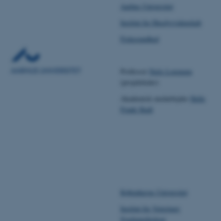
Aarhus Universitet
Institut for Husdyrvidenskab
Fiskesundhed
Professor
Niels Lorenzen
(projektleder)
Akademisk medarbejder
Helle
Frank Skall
Københavns Universitet
Institut for Veterinær
Sygdomsbiologi