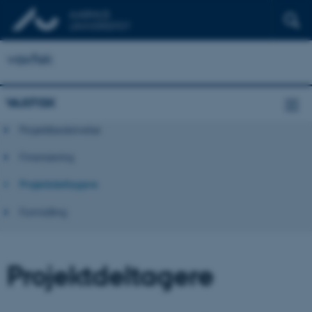
vaxfisk
VAXFISK
Projektbeskrivelse
Finansiering
Projektdeltagere
Formidling
Projektdeltagere