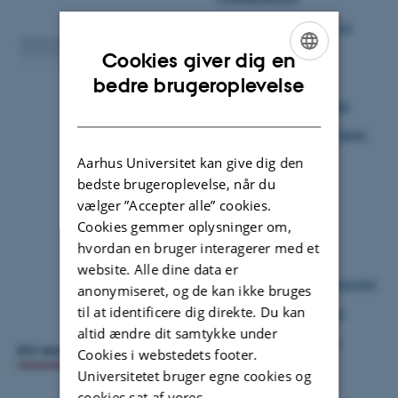
Sektion for parasitologi og
akvatiske sygdomme
Cookies giver dig en
ENGLISH
bedre brugeroplevelse
Professor
Kurt Buchmann
DANISH
Postdoc
Jiwan Kumar Chettri
Aarhus Universitet kan give dig den
bedste brugeroplevelse, når du
vælger ”Accepter alle” cookies.
Cookies gemmer oplysninger om,
hvordan en bruger interagerer med et
website. Alle dine data er
Danmarks Tekniske Universitet
anonymiseret, og de kan ikke bruges
til at identificere dig direkte. Du kan
DTU Veterinærinstituttet
altid ændre dit samtykke under
Sektion for Bakteriologi,
Cookies i webstedets footer.
Patologi og Parasitilogi
Universitetet bruger egne cookies og
cookies sat af vores