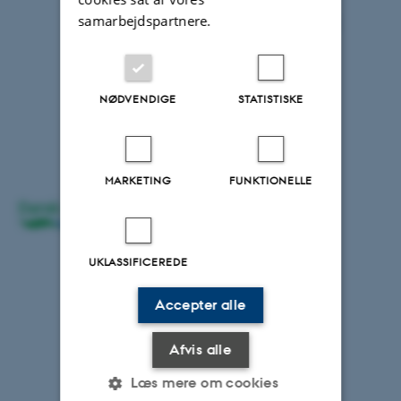
samarbejdspartnere.
Lektor
Inger Dalsgaard
NØDVENDIGE
STATISTISKE
Dansk Akvakultur
MARKETING
FUNKTIONELLE
Dyrlæge
Niels Henrik
Henriksen
UKLASSIFICEREDE
Accepter alle
Afvis alle
Læs mere om cookies