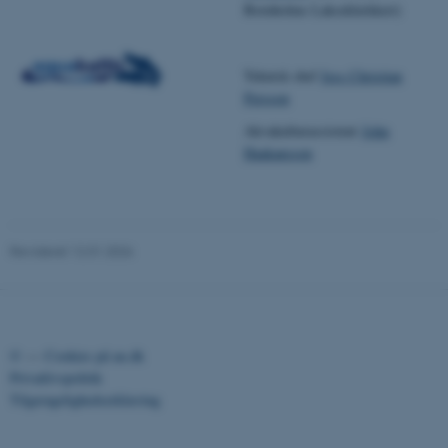
.au.dk
Bornholms Lakseklækkeri)
Teknisk chef
Jess Christian
fe_typo_user
Typo3 Association
Persson
.au.dk
Akvakulturassistent
John
Haakansson
Revideret 12.01.2026
©
—
Cookies på au.dk
ASP.NET_SessionId
Microsoft Corporation
Privatlivspolitik
.au.dk
Tilgængelighedserklæring