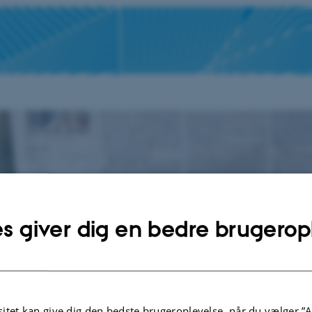
s giver dig en bedre brugerop
der
itet kan give dig den bedste brugeroplevelse, når du vælger ”A