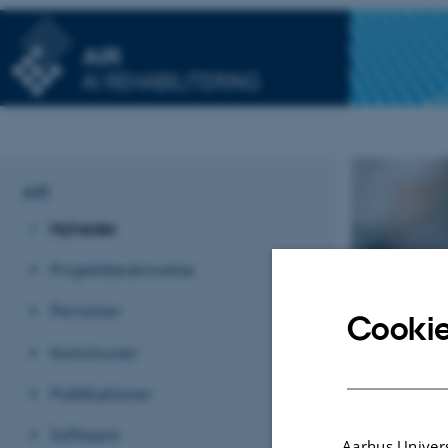
AIR
Nyheder
Projektbeskrivelse
Personer
Cookie
Kommuner
Nyhe
Publikationer
Software
Aarhus Univers