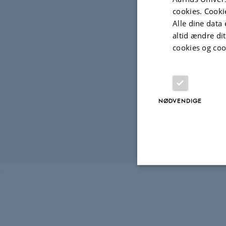
AIR omtal
cookies. Cooki
Alle dine data 
12. august 2021
altid ændre di
Teamet bag AIR
cookies og coo
udgivet i Med
NØDVENDIGE
Revideret 12.01
Nødvendige