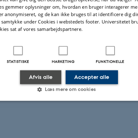
t i Medicotekniks medlemsblad
es gemmer oplysninger om, hvordan en bruger interagerer med
er anonymiseret, og de kan ikke bruges til at identificere dig d
-
Kunst, kultur og medier
t samtykke under Cookies i webstedets footer. Universitetet br
 har fået artiklen "Vejen til genoptræning går gennem data"
kies sat af vores samarbejdspartnere.
icotekniks medlemsblad for maj måned. Artiklen beskriver de…
STATISTISKE
MARKETING
FUNKTIONELLE
Afvis alle
Accepter alle
Læs mere om cookies
.2026
-
Christian Fischer Pedersen
Statistiske
Marketing
Funktionelle