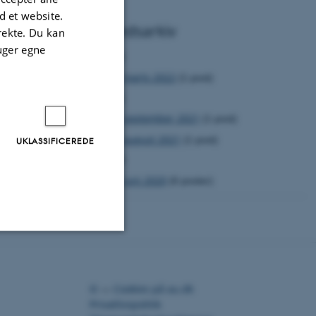
 et website.
Nyhedsarkiv
irekte. Du kan
uger egne
2022
marts 2022
(1 post)
2021
september 2021
(1 post)
august 2021
(1 post)
UKLASSIFICEREDE
2020
juni 2020
(6 poster)
Uklassificerede
©
—
Cookies på au.dk
Privatlivspolitik