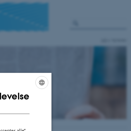
AIR
Nyheder
levelse
ENGLISH
DANISH
ccepter alle”