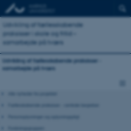
Udvikling af fællesskabende
praksisser i skole og fritid –
samarbejde på tværs
Udvikling af fællesskabende praksisser -
samarbejde på tværs
Alle nyheder fra projektet
Fællesskabende praksisser - centrale begreber
Personoplysninger og oplysningspligt
Forskningsgruppen