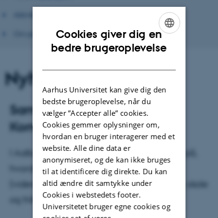
Aktiviteter og arrangementer
Cookies giver dig en
Om projektet
ENGLISH
bedre brugeroplevelse
DANISH
Nyhed
Aarhus Universitet kan give dig den
bedste brugeroplevelse, når du
Samarbejde med Aalborg
vælger ”Accepter alle” cookies.
Kommune
Cookies gemmer oplysninger om,
hvordan en bruger interagerer med et
website. Alle dine data er
I Aalborg Kommune er der i disse år fokus på,
anonymiseret, og de kan ikke bruges
hvordan man kan samarbejde om at
til at identificere dig direkte. Du kan
altid ændre dit samtykke under
(videre)udvikle fællesskabende praksisser i skole
Cookies i webstedets footer.
og fritid.
Universitetet bruger egne cookies og