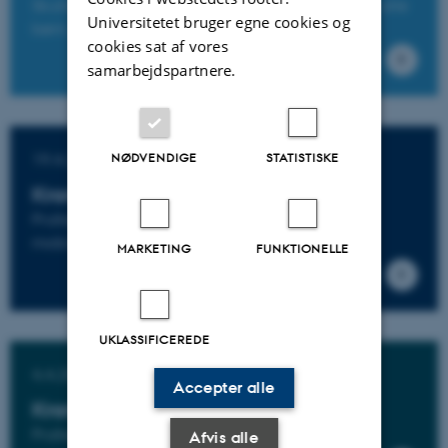
Skulle vi ikke prøve at blive bedre til at styrke alle
Universitetet bruger egne cookies og
børn, også de mest udsatte?
cookies sat af vores
samarbejdspartnere.
19.4.2017
NØDVENDIGE
STATISTISKE
Kronik i Altinget
Professor: Kan forældre bidrage til social
mobilitet?
MARKETING
FUNKTIONELLE
UKLASSIFICEREDE
4.4.2017
Accepter alle
Kronik i Altinget
Professor: Sådan styrker vi dagtilbud
Afvis alle