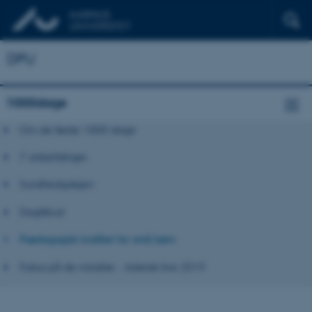
DPU
1000dage
Om de første 1000 dage
7 anbefalinger
Sundhedsplejen
Dagtilbud
Pædagogisk kvalitet for små børn
Fokus på de mindste - Asterisk live 2019