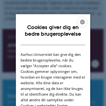
tværprofessionelle fællesskaber. Fagprofessionelle, som efteruddannes
til at se på praksis med nye øjne, er bedre i stand til at sætte ind med
de tiltag der skal til for at børn styrkes i deres udvikling og trivsel - og
særligt børn i udsatte positioner.
Cookies giver dig en
ENGLISH
bedre brugeroplevelse
3.5.2017
DANISH
Artikel på Videnskab.dk
Sådan skaber vi mønsterbrydere - allerede i
Aarhus Universitet kan give dig den
børnehaven
bedste brugeroplevelse, når du
vælger ”Accepter alle” cookies.
Cookies gemmer oplysninger om,
hvordan en bruger interagerer med et
website. Alle dine data er
13.3.2017
anonymiseret, og de kan ikke bruges
til at identificere dig direkte. Du kan
Kronik i Politiken
altid ændre dit samtykke under
Stort set alle børn går i børnehave og vuggestuer.
Cookies i webstedets footer.