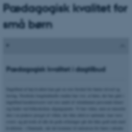
Pædagogisk kvalitet for
små børn
Pædagogisk kvalitet i dagtilbud
Dagtilbud af høj kvalitet kan gør en stor forskel for børns trivsel og
læring. Nordiske longitudinelle studier har vist, at børn, der har gået i
dagtilbud karakteriseret ved stor andel af veluddannet personale klarer
sig bedre ved folkeskolens afgangsprøve. Vi har viden, men at omsætte
den i en praksis præget af vilkår, der ikke altid er optimale, kan være
svært, og på trods af alle de gode erfaringer går det ikke godt nok med
kvaliteten i Danmark, når det kommer til indsatsen for børn i udsatte