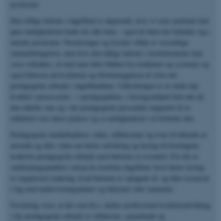
positioner.
Den tidlige indsats i dagtilbud er afgørende, hvis vi som samfund skal
gøre mulighederne bedre for alle børn – også de børn der befinder sig i
udsatte positioner. Normeringer og fysiske vilkår er væsentlige
rammebetingelser, men hvis den tidlige indsats i institutionerne skal
være vellykket, så skal man løfte blikket fra strukturer og systemer og
også fokusere på kvaliteten og tilrettelæggelsen af selve det
pædagogiske arbejde i dagtilbuddene. Udfordringen er at skabe høj
kvalitet i processerne – i pædagogikken, i læringsmiljøet helt ude på
den enkelte stue og i det pædagogiske personales kapacitet til at
reflektere over deres praksis og se mulighederne i at forbedre den.
Pædagogiske medarbejderes viden, refleksioner og evne til løbende at
anvende og dele viden om børns udvikling og læring til hverdagens
konkrete pædagogiske arbejde med børnene er essentiel. For det er
omdrejningspunktet i netop de nordiske dagtilbud, hvor børns læring
er organiseret omkring, hvad børnene er optagede af, og ikke iscenesat
i fag med undervisningsplaner og lektioner eller manualer.
Forskning viser, at det som bl.a. skaber professionel kvalitetsudvikling
i det pædagogiske arbejde er refleksion, samarbejde og