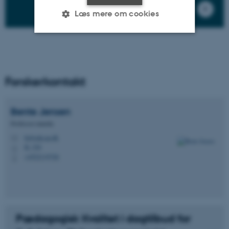
Læs mere om cookies
Nødvendige
Statistiske
Marketing
Funktionelle
Uklassificerede
Forskerkontakt
Bente
Jensen
Nødvendige cookies hjælper
Professor emerita
med at gøre hjemmesiden
bj@edu.au.dk
brugbar ved at aktivere nogle
M
B, 330
H
grundlæggende funktioner
+4522119726
P
som navigation mm.
Hjemmesiden kan ikke
fungerer uden disse cookies.
Pædagogisk Kvalitet i dagtilbud for