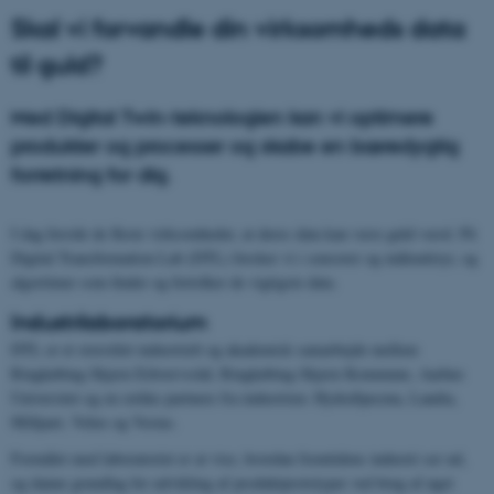
Skal vi forvandle din virksomheds data
til guld?
Med Digital Twin-teknologien kan vi optimere
produkter og processer og skabe en bæredygtig
forretning for dig.
I dag forstår de fleste virksomheder, at deres data kan være guld værd. På
Digital Transformation Lab (DTL) forsker vi i sensorer og måleudstyr, og
algoritmer som finder og fortolker de vigtigste data.
Industrilaboratorium
DTL er et storstilet industrielt og akademisk samarbejde mellem
Ringkøbing-Skjern Erhvervsråd, Ringkøbing-Skjern Kommune, Aarhus
Universitet og en række partnere fra industrien: HydraSpecma, Landia,
Millpart, Velux og Vestas.
Formålet med laboratoriet er at vise, hvordan fremtidens industri ser ud,
og danne grundlag for udvikling af produktprototyper ved brug af øget