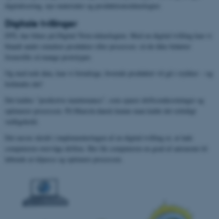
digitalisering, nye materialer og produktionsteknologier.
Digitale tvillinger
DTL har fokus på Digital Twin-teknologien. Med en digital tvilling kan vi
blandt andet simulere produkter eller processer, så du ikke behøver
fremstille så mange prototyper.
Og med nok data, kan vi forudsige, hvornår produktet vil gå i stykker – og
forhindre det!
Det kaldes ”predictive maintenance”, som sparer driftsomkostninger og
optimerer processen. På Maersk-dansk kunne man kalde det rettidigt
vedligehold.
Det næste skridt i implementeringen af en digital tvilling er, at lade
computeren overvåge driften. Her får computeren en grad af autonomi til
løbende at tilpasse og optimere processen.