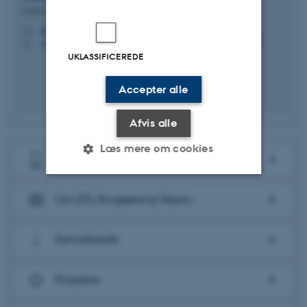
Chefkonsulent
jle@ece.au.dk
M
+4593511580
P
UKLASSIFICEREDE
Accepter alle
Afvis alle
Læs mere om cookies
Kontakt os
Om DTL Ringkøbing-Skjern
Nødvendige
Statistiske
Marketing
Funktionelle
Uklassificerede
Samarbejde
Projekter
Nødvendige cookies hjælper
med at gøre hjemmesiden