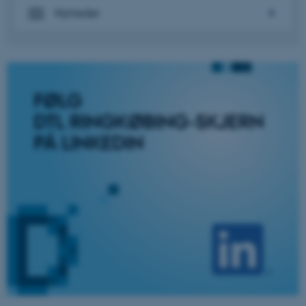
brugbar ved at aktivere nogle
Nyheder
grundlæggende funktioner
som navigation mm.
Hjemmesiden kan ikke
fungerer uden disse cookies.
Navn
Udbyder / Domæne
be_typo_user
TYPO3 Association
.au.dk
fe_typo_user
Typo3 Association
.au.dk