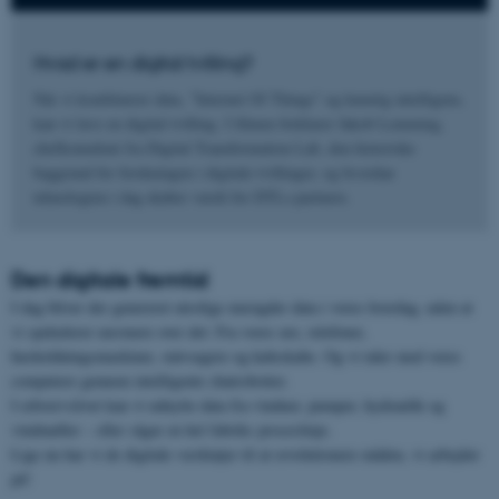
Hvad er en digital tvilling?
Når vi kombinerer data, ”Internet Of Things” og kunstig intelligens,
kan vi lave en digital tvilling. I filmen forklarer Jakob Lemming,
chefkonsulent fra Digital Transformation Lab, den historiske
baggrund for forskningen i digitale tvillinger, og hvordan
teknologien i dag skaber værdi for DTLs partnere.
Den digitale fremtid
I dag bliver der genereret utrolige mængder data i vores hverdag, uden at
vi spekulerer nærmere over det: Fra vores ure, telefoner,
husholdningsmaskiner, støvsugere og køleskabe. Og vi taler med vores
computere gennem intelligente chatrobotter.
I erhvervslivet kan vi udnytte data fra vinduer, pumper, hydraulik og
vindmøller – eller sågar en hel fabriks proceslinje.
Lige nu har vi de digitale værktøjer til at revolutionere måden, vi arbejder
på!