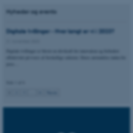
Nyheder og events
Digitale tvillinger - Hvor langt er vi i 2023?
21. november 2023
ASP.NET_SessionId
Microsoft Corporation
Digitale tvillinger er blevet en drivkraft for innovation og forbedret
.au.dk
effektivitet på tværs af forskellige sektorer. Deres anvendelse inden for
jeres…
JSESSIONID
Oracle Corporation
Side 1 af 6
.au.dk
1
2
3
…
6
Næste
ARRAffinity
Microsoft Corporation
.mitstudie.au.dk