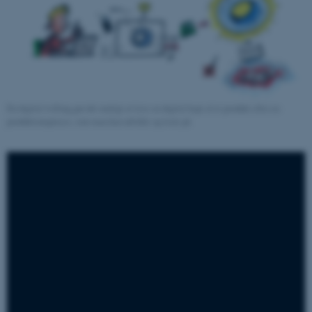
En digital tvilling gør det muligt at lave en digital kopi af et produkt eller en
produktionsproces, som man kan udvikle og teste på