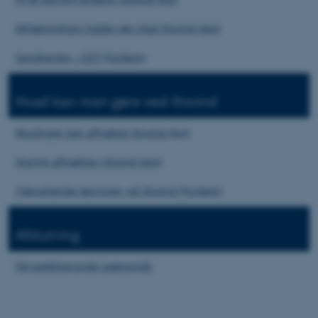
Miljøstyrelsen holder øje med iltsvind (geo)
Nødvendige cookies hjælper
Vandhenter - CDT (fys/kem)
med at gøre hjemmesiden
brugbar ved at aktivere nogle
Hvad kan man gøre ved iltsvind
grundlæggende funktioner
som navigation mm.
Muslinger kan afhjælpe iltsvind (bio)
Hjemmesiden kan ikke
fungerer uden disse cookies.
Storme afhjælper iltsvind (geo)
Teknologiske løsninger på iltsvind (fys/kem)
Udbyder
Navn
/
Udløb
Beskrivelse
Afslutning
Domæne
be_ty
30
Denne cookie
TYPO3
po_u
minut
sættes af vores
Perspektiverende spørgsmål
Associati
ser
ter
CMS-udbyder,
on
TYPO3, og
.au.dk
bruges til at
identificere en
backend-