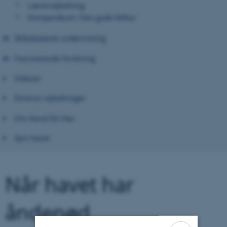
Lærervejledning
Kompendium: Den gode felttur
Skibsbaseret undervisning
Fascinerende forskning
Videoer
Diverse vejledninger
Om Kend Dit Hav
Spis havet
Når havet har
åndenød