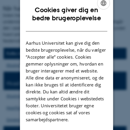
Når havet har åndenød
Cookies giver dig en
Siden her giver dig en oversigt over indholdet i
ENGLISH
bedre brugeroplevelse
undervisningsforløbet
Det oplyste hav.
Af oversigten fremgår
DANISH
det i overskriftsform, hvad de tre naturfag arbejder med under
hvert emne. Forløbet er endnu ikke færdigudviklet.
Nedenstående er derfor ment som en appetitvækker.
Aarhus Universitet kan give dig den
bedste brugeroplevelse, når du vælger
Fælles intro
”Accepter alle” cookies. Cookies
gemmer oplysninger om, hvordan en
Iltsvind i Danmark
bruger interagerer med et website.
Alle dine data er anonymiseret, og de
Hvad er iltsvind
kan ikke bruges til at identificere dig
direkte. Du kan altid ændre dit
Iltsvind (bio)
samtykke under Cookies i webstedets
footer. Universitetet bruger egne
Hvorfor opstår iltsvind mest om sommeren (geo)
cookies og cookies sat af vores
samarbejdspartnere.
Oxygen - ilt (fys/kem)