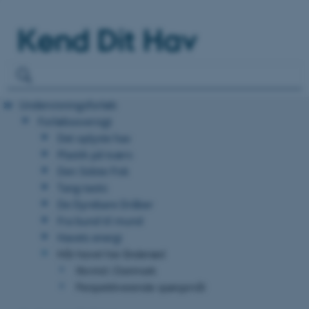
Kend Dit Hav
Undervisningsforløb
Forløbsoversigt
Det oplyste hav
Plastik på tværs
Den Sidste Fisk
Tang-tastic
De Dyrebare Dråber
Fra bund til mund
Havets energi
Når havet har åndenød
Iltsvind i Danmark
Perspektiverende spørgsmål