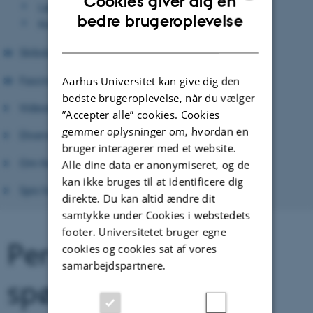
Cookies giver dig en
Lærervejledning
ENGLISH
bedre brugeroplevelse
Kompendium: Den gode felttur
DANISH
Skibsbaseret undervisning
Fascinerende forskning
Aarhus Universitet kan give dig den
bedste brugeroplevelse, når du vælger
Videoer
”Accepter alle” cookies. Cookies
gemmer oplysninger om, hvordan en
Diverse vejledninger
bruger interagerer med et website.
Om Kend Dit Hav
Alle dine data er anonymiseret, og de
kan ikke bruges til at identificere dig
Spis havet
direkte. Du kan altid ændre dit
samtykke under Cookies i webstedets
footer. Universitetet bruger egne
Perspektiverende
cookies og cookies sat af vores
samarbejdspartnere.
spørgsmål