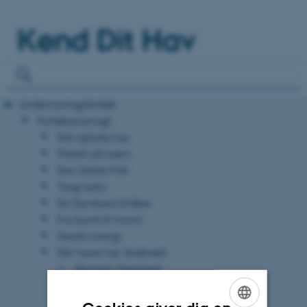
Kend Dit Hav
Undervisningsforløb
Forløbsoversigt
Det oplyste hav
Plastik på tværs
Den Sidste Fisk
Tang-tastic
De Dyrebare Dråber
Fra bund til mund
Havets energi
Når havet har åndenød
Iltsvind i Danmark
Perspektiverende spørgsmål