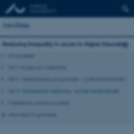
NextStep
Reducing Inequality in Acces to Higher Education
Om projektet
Del 1: Nudge som vejledning
Del 2: Vejlederoplæg på gymnasier - et interventionsstudie
Del 3: Videobaseret vejledning - et interventionsstudie
Publikationer, presse og oplæg
Information til gymnasier