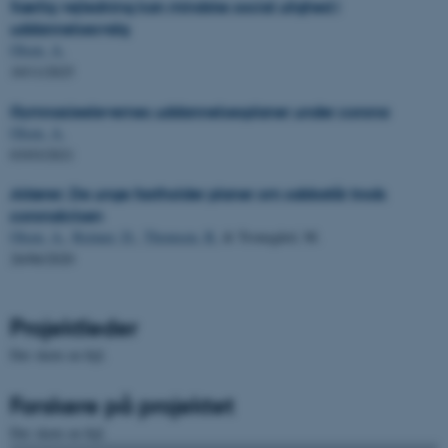
Særlig vejledning kan mindske social ulighed i
grundlæggende funktioner
uddannelsesvalg
som navigation mm.
Olsen, A.
Hjemmesiden kan ikke
10/11/2025
fungerer uden disse cookies.
Gymnasieelevernes uddannelsesplaner under corona
Olsen, A.
03/03/2021
Navn
Udbyder / Domæne
Aktører: De unge fastholder planer om sabbatår trods
be_typo_user
TYPO3 Association
coronakrisen
.au.dk
Olsen, A.
,
Reimer, D.
,
Thomsen, R.
& Tronegård, M.
26/06/2020
fe_typo_user
Typo3 Association
.au.dk
Projektleder
Der skete en fejl.
Forskere på projektet
Der skete en fejl.