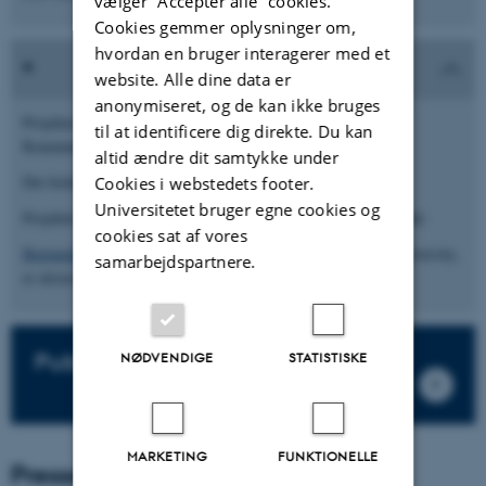
vælger ”Accepter alle” cookies.
Cookies gemmer oplysninger om,
hvordan en bruger interagerer med et
website. Alle dine data er
anonymiseret, og de kan ikke bruges
Projektet er støttet af Det Frie Forskningsråd, Kultur og
til at identificere dig direkte. Du kan
Kommunikation (FKK).
altid ændre dit samtykke under
Det forløber fra 2019-2023.
Cookies i webstedets footer.
Universitetet bruger egne cookies og
Projektet omfatter desuden et ph.d.-projekt og et postdoc-projekt
cookies sat af vores
Benjamin Castleman
, Curry School of Education, Virginia University,
samarbejdspartnere.
er ekstern forsker på projektet.
Publikationer og rapporter
NØDVENDIGE
STATISTISKE
MARKETING
FUNKTIONELLE
Presse