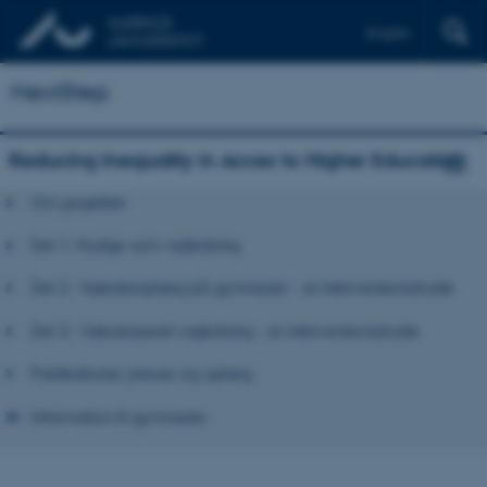
English
NextStep
Reducing Inequality in Acces to Higher Education
Om projektet
Del 1: Nudge som vejledning
Del 2: Vejlederoplæg på gymnasier - et interventionsstudie
Del 3: Videobaseret vejledning - et interventionsstudie
Publikationer, presse og oplæg
Information til gymnasier