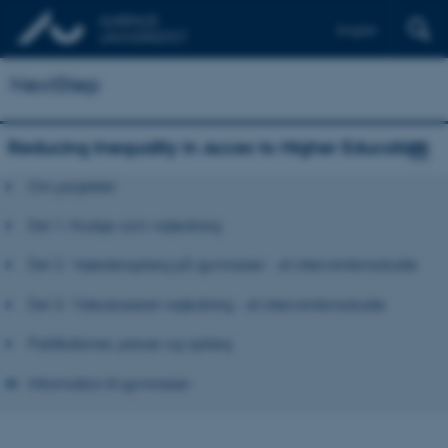
English
NextStep
Reducing Inequality in Acces to Higher Education
Om projektet
Del 1: Nudge som vejledning
Del 2: Vejlederoplæg på gymnasier - et interventionsstudie
Del 3: Videobaseret vejledning - et interventionsstudie
Publikationer, presse og oplæg
Information til gymnasier