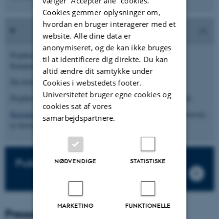
vælger ”Accepter alle” cookies.
Cookies gemmer oplysninger om,
hvordan en bruger interagerer med et
website. Alle dine data er
anonymiseret, og de kan ikke bruges
Projektet er støttet af Det Frie Forskningsråd, Kultur og
til at identificere dig direkte. Du kan
Kommunikation (FKK).
altid ændre dit samtykke under
Det forløber fra 2019-2023.
Cookies i webstedets footer.
Universitetet bruger egne cookies og
Projektet omfatter desuden et ph.d.-projekt og et postdoc-projekt
cookies sat af vores
Benjamin Castleman
, Curry School of Education, Virginia University,
samarbejdspartnere.
er ekstern forsker på projektet.
Publikationer og rapporter
NØDVENDIGE
STATISTISKE
MARKETING
FUNKTIONELLE
Presse