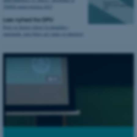
TIMSS-undersøgelsen 2023
Læs nyhed fra DPU
Piger og drenge vokser fra hinanden i
matematik, men følges ad i natur og teknologi