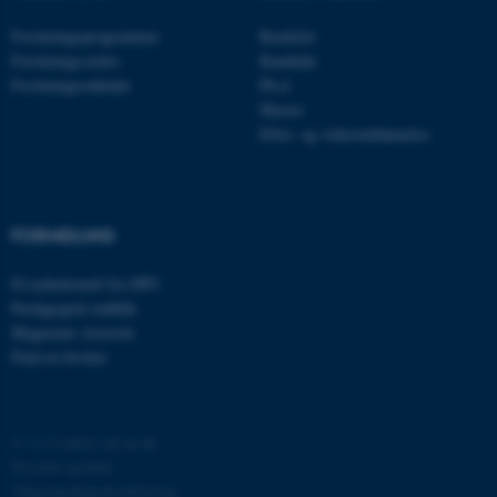
Forskningsprogrammer
Bachelor
CFTOKEN
Adobe Inc.
Forskningscentre
Kandidat
eddiprod.au.dk
Forskningsenheder
Ph.d.
Master
Efter- og videreuddannelse
FORMIDLING
OptanonConsent
Få nyhedsmail fra DPU
OneTrust LLC
.pure.au.dk
Pædagogisk indblik
Magasinet Asterisk
Find en forsker
©
—
Cookies på au.dk
Privatlivspolitik
Tilgængelighedserklæring