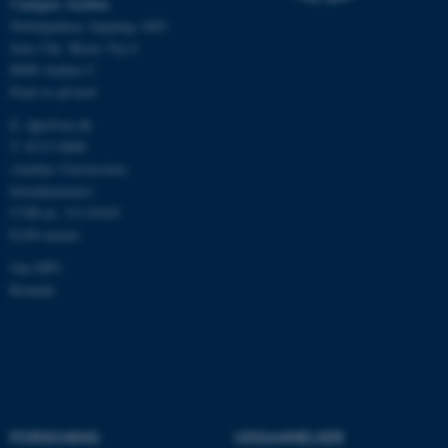
Campus Aarhus
Nobelparken, bygning 1483
Jens Chr. Skous Vej 4
8000 Aarhus C
Find os på kort
E:
dpu@au.dk
T: 8715 0000
ASP.NET_SessionId
Microsoft Corporation
(Aarhus Universitets
.au.dk
hovednummer)
CVR-nr: 31119103
EAN-numre
Om DPU
JSESSIONID
Oracle Corporation
Kontakt
.au.dk
AWSALBTGCORS
Amazon Web Services, Inc.
airtable.com
FORSKNING
UDDANNELSER