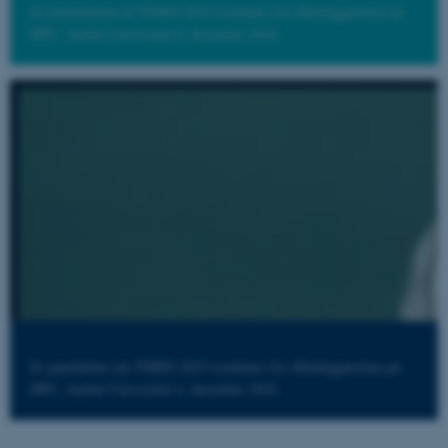
Se præsentation af TIMSS 2023-resultater fra offentliggørelsen på
DPU, Aarhus Universitet 4. december 2024.
Se paneldebat om TIMSS 2023-resultater fra offentliggørelsen på
DPU, Aarhus Universitet 4. december 2024.