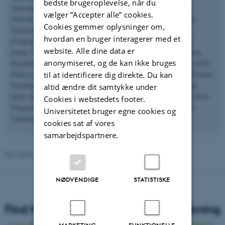
bedste brugeroplevelse, når du
Armenien, Australien, Østrig, Aserbajdsjan, Bahrain, Belgien
vælger ”Accepter alle” cookies.
(flamsk), Belgien (fransk), Brasilien, Bulgarien, Canada, Taipei,
Cookies gemmer oplysninger om,
Tjekkiet, Danmark, Dubai (UAE), Egypten, England, Finland,
hvordan en bruger interagerer med et
Frankrig, Georgien, Tyskland , Hongkong (SAR), Ungarn, Irak,
website. Alle dine data er
Irland, Israel, Italien, Elfenbenskysten, Japan, Jordan, Kasakhstan,
anonymiseret, og de kan ikke bruges
Republikken Korea, Kosovo, Kuwait, Letland, Litauen, Macau (SAR),
Malaysia, Malta, Montenegro , Moskva City (Rusland), New Zealand,
til at identificere dig direkte. Du kan
Nordmakedonien, Nordirland, Norge, Oman, Palæstina, Portugal,
altid ændre dit samtykke under
Qatar, Rumænien, Den Russiske Føderation, Saudi-Arabien, Serbien,
Cookies i webstedets footer.
Singapore, Slovakiet, Slovenien, Spanien, Sverige, Tyrkiet, USA,
Universitetet bruger egne cookies og
Usbekistan.
cookies sat af vores
samarbejdspartnere.
Revideret 07.07.2026
-
Knud Holt Nielsen
NØDVENDIGE
STATISTISKE
Find Nationalt Center for Skoleforskning
MARKETING
FUNKTIONELLE