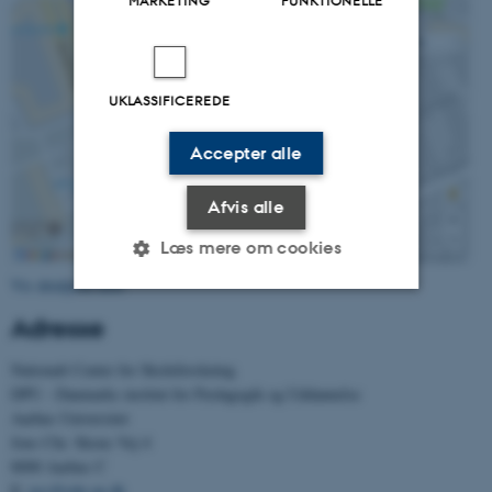
UKLASSIFICEREDE
Accepter alle
Afvis alle
Læs mere om cookies
Vis detaljeret kort
Adresse
Nødvendige
Statistiske
Marketing
Nationalt Center for Skoleforskning
Funktionelle
Uklassificerede
DPU - Danmarks institut for Pædagogik og Uddannelse
Aarhus Universitet
Jens Chr. Skous Vej 4
Nødvendige cookies hjælper
8000 Aarhus C
E:
ncs@edu.au.dk