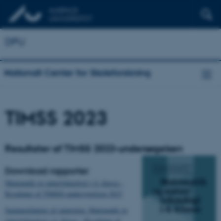
DPU
Nationalt Center for Skoleforskning
TIMSS 2023
Resultater af TIMSS 2023-undersøgelsen
Download rapporter
Matematik og natur/teknologi i 4. klasse -
Resultater af TIMSS-undersøgelsen 2023
Sammenfatning af rapporten: Matematik og
natur/teknologi i 4. klasse - Resultater af