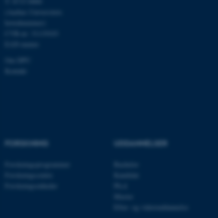
T: 8715 0000
(Aarhus Universitets
hovednummer)
CVR-nr: 31119103
EAN-numre
Om DPU
Kontakt
OptanonConsent
OneTrust LLC
.pure.au.dk
FORSKNING
UDDANNELSER
Forskningsprogrammer
Bachelor
Forskningscentre
Kandidat
Forskningsenheder
Ph.d.
Master
Efter- og videreuddannelse