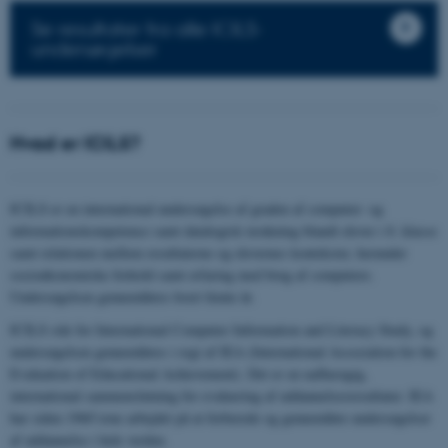
Se resultater fra alle ICILS-
undersøgelser
Hvad er ICILS?
ICILS er en international undersøgelse af graden af computer- og
informationskompetence samt datalogisk tænkning blandt elever i 8. klasse
samt relationen mellem resultaterne og elevernes kontekster, herunder
socioøkonomiske forhold samt erfaring med brug af computere.
Undersøgelsen gennemføres hvert femte år.
ICILS står for International Computer Information and Literacy Study, og
undersøgelsen gennemføres i regi af IEA (International Association for the
Evaluation of Educational Achievement). Det er en uafhængig,
international sammenslutning for evaluering af uddannelsesresultater. IEA
har siden 1960’erne arbejdet på at forberede og gennemføre undersøgelser
af uddannelse i hele verden.