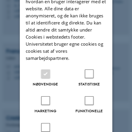
M
hvordan en bruger interagerer med et
A, 301d
H
website. Alle dine data er
+4593508366
P
anonymiseret, og de kan ikke bruges
+4593508366
P
til at identificere dig direkte. Du kan
altid ændre dit samtykke under
Cookies i webstedets footer.
Universitetet bruger egne cookies og
Francesco
Caviglia
cookies sat af vores
samarbejdspartnere.
Lektor
caviglia@edu.au.dk
M
1483, 652
H
+4541663378
P
NØDVENDIGE
STATISTISKE
MARKETING
FUNKTIONELLE
Cristina
de la Villa Gonzalez
Forskningsmedarbejder