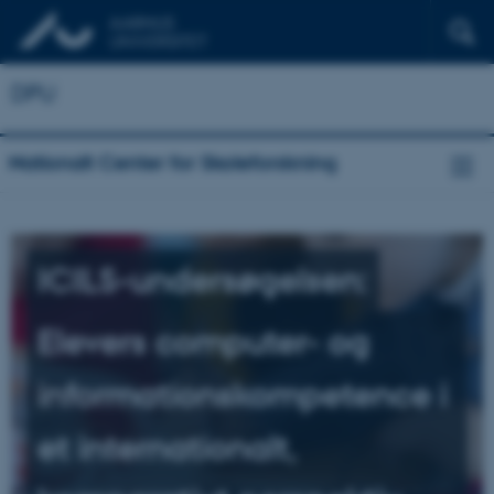
DPU
Nationalt Center for Skoleforskning
ICILS-undersøgelsen:
Elevers computer- og
informationskompetence i
et internationalt,