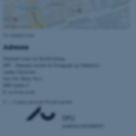
som navigation mm.
Hjemmesiden kan ikke
fungerer uden disse cookies.
Vis detaljeret kort
Navn
Udbyder / Domæne
Adresse
be_typo_user
TYPO3 Association
.au.dk
Nationalt Center for Skoleforskning
DPU - Danmarks institut for Pædagogik og Uddannelse
Aarhus Universitet
Jens Chr. Skous Vej 4
fe_typo_user
Typo3 Association
.au.dk
8000 Aarhus C
E:
ncs@edu.au.dk
©
—
Cookies på au.dk
Privatlivspolitik