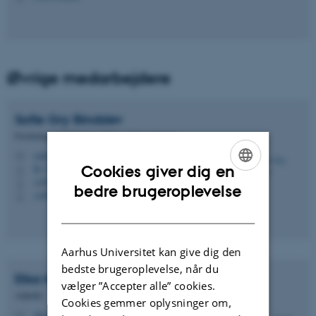
Øvrige medarbejdere
Sofie Gry
Bindslev
Forskningsmedarbejder på IEA-undersøgelserne
sobi@edu.au.dk
M
Cookies giver dig en
B, 331
H
+4593522857
P
ENGLISH
bedre brugeroplevelse
+4593522857
P
DANISH
Aarhus Universitet kan give dig den
bedste brugeroplevelse, når du
Elisa Nadire
Caeli
vælger ”Accepter alle” cookies.
Adjunkt
Cookies gemmer oplysninger om,
elisa@edu.au.dk