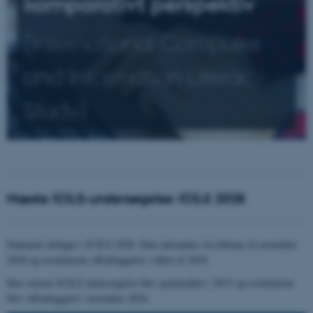
komparativt perspektiv
(International Computer
and Information Literacy
Study)
Næste ICILS-undersøgelse: ICILS 2028
Danmark deltager i ICILS 2028. Data indsamles fra februar til november
2028 og resultaterne offentliggøres i løbet af 2029.
Den seneste ICILS undersøgelse blev gennemført i 2023 og resultaterne
blev offentliggjort i november 2024.