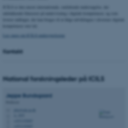
ICILS er den eneste internationale, omfattende undersøgelse, der
udelukkende fokuserer på undervisning i digitale kompetencer, og som
leverer målinger, der kan bruges til at følge udviklingen i elevernes digitale
kompetencer over tid.
Læs mere om ICILS-undersøgelserne
Kontakt
National forskningsleder på ICILS
Jeppe
Bundsgaard
Professor
jebu@edu.au.dk
M
A, 307f
H
+4531192607
P
+4531192607
P