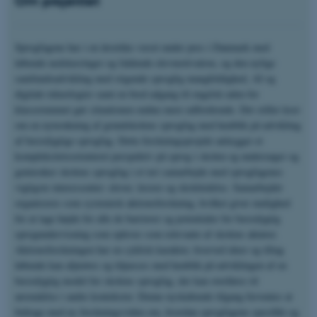
Om projektet
Sprogfagene har i en årrække været under pres i Danmark med
løbende nedskæringer og faldende elevmotivation, og den nylige
samfundsudvikling med stigende sproglig mangfoldighed, AI og
digitale teknologier samt en bred adgang til engelsk uden for
klasserummet gør situationen endnu mere udfordrende. Det stiller krav
om en nytænkning af grundskolens sprogfag med henblik på udvikling
af bæredygtige sprogfag. Dette forskningsprojekt anlægger et
kompleksitetsorienteret perspektiv på sprog i skolen og undersøger og
gentænker skolens sprogfag i et tæt samarbejde med sprogfagenes
vigtigste interessenter: elever, lærere og skoleledelse. Samarbejdet
organiseres som systemisk aktionsforskning, hvilket giver mulighed
for at tage højde for alle de barrierer og potentialer for bæredygtig
sprogundervisning som opleves som relevante af skolens aktører.
Aktionsforskningen har en cyklisk karakter, hvorved ideer og tiltag
løbende kan afprøves og tilpasses med henblik på udviklingen af en
bæredygtig model for skolens sprogfag, der kan overføres til
anvendelse i andre kontekster. Denne nyskabende tilgang forventes at
bidrage med ny forskningsviden om, hvordan sprogfagene specifikt og