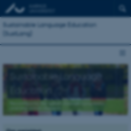
Sustainable Language Education
(SustLang)
Sustainable Language
Education
Reconfiguring the system through complexity-
oriented action research