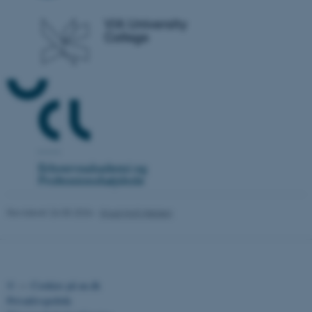
ASP.NET_SessionId
Microsoft Corporation
.au.dk
JSESSIONID
Oracle Corporation
.au.dk
Revideret 26.05.2026
-
Knud Holt Nielsen
ARRAffinity
Microsoft Corporation
.mitstudie.au.dk
©
—
Cookies på au.dk
Privatlivspolitik