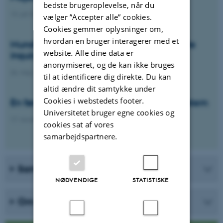
bedste brugeroplevelse, når du
13. juli 2026
vælger ”Accepter alle” cookies.
Cookies gemmer oplysninger om,
hvordan en bruger interagerer med et
Mundtlighed, meningsfuldhed og multiple
website. Alle dine data er
inquiry streams
anonymiseret, og de kan ikke bruges
26. maj 2026
til at identificere dig direkte. Du kan
altid ændre dit samtykke under
Cookies i webstedets footer.
En første kortlægning af skolens sprogsystem
Universitetet bruger egne cookies og
17. november 2025
cookies sat af vores
samarbejdspartnere.
Samarbejdspartnere
NØDVENDIGE
STATISTISKE
Om krisen i sprogfagene