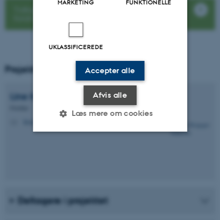
MARKETING
FUNKTIONELLE
Tidligere projekter med fokus på didaktisk
forandringsarbejde
UKLASSIFICEREDE
Projektleder
Accepter alle
Afvis alle
Line Krogager
Andersen
Forsker
Læs mere om cookies
krogager@cc.au.dk
M
Nødvendige
Statistiske
Marketing
Funktionelle
Uklassificerede
Deltagere i projektet
Nødvendige cookies hjælper