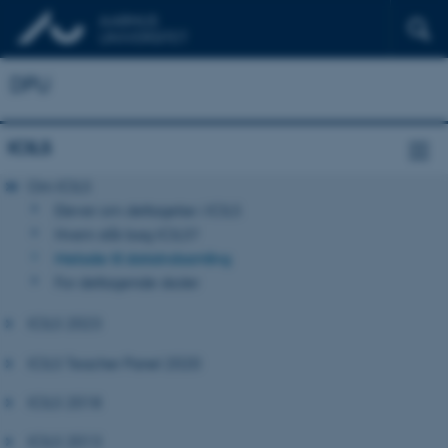
DPU
ICILS
Om ICILS
Elever om deltagelse i ICILS
Hvem står bag ICILS?
Metode til dataindsamling
For deltagende skoler
ICILS 2023
ICILS Teacher Panel 2020
ICILS 2018
ICILS 2013