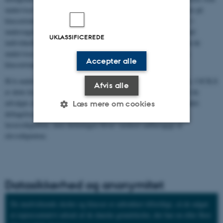
underviser på målklassetrinnet. På skoler med færre end 20 lærere på
klassetrinnet bliver samtlige lærere inviteret til at deltage. Da der i
undersøgelsen ikke lægges op til at forbinde viden fra lærerne med
UKLASSIFICEREDE
individuelle elever, blev lærerne altså udtrukket uafhængigt af om de
underviser de udvalgte elever, eller hvilket fag de underviser i på
Accepter alle
klassetrinnet.
IEA-undersøgelserne stiller meget høje krav til deltagelsesgraden. I ICILS
Afvis alle
er dette krav på 85 procent af de udvalgte skoler og 85 procent af de
udvalgte elever inden for de deltagende skoler eller en vægtet samlet
Læs mere om cookies
deltagelsesgrad på 75 procent. De samme kriterier gælder for
lærerstikprøven, men dækningen bliver vurderet uafhængigt af
elevstikprøven.
Nødvendige
Statistiske
Marketing
Funktionelle
Uklassificerede
Datasikkerhed og anonymitet
Nødvendige cookies hjælper
De medvirkende skoler og klasser er udtrukket tilfældigt, så de udgør
med at gøre hjemmesiden
et repræsentativt udsnit af de danske grundskoler, der har en eller flere