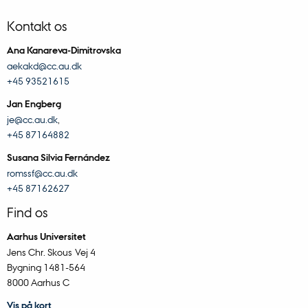
Kontakt os
Ana Kanareva-Dimitrovska
aekakd@cc.au.dk
+45 93521615
Jan Engberg
je@cc.au.dk
,
+45 87164882
Susana Silvia Fernández
romssf@cc.au.dk
+45 87162627
Find os
Aarhus Universitet
Jens Chr. Skous Vej 4
Bygning 1481-564
8000 Aarhus C
Vis på kort