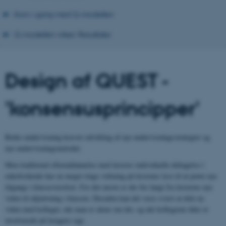
Kom i gang med Q-modellen
Q-modellen virker: Resultater
Design af QUEST -
'konsensusprincipper'
Bedre undervisning kræver udvikling af nye undervisningsstrategier og
nye undervisningsmetoder.
Men traditionel efteruddannelse med læreres individuelle deltagelse i
enkeltstående har en meget ringe virkning på lærernes lyst til at prøve nye
tilgange i klasseværelset. For det meste er der for langt fra lærerens nye
viden til afprøvning i klassen. Desuden kan det være svært at dele ny
viden med kolleger, når man er alene om det, og når kollegerne ikke er
involverede på længere sigt.