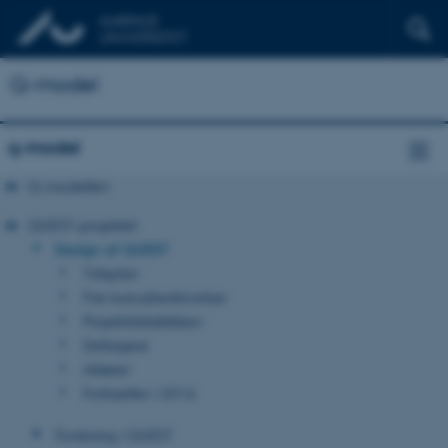
Q-model
q-model
Q-modellen
QUEST-projektet
Design af QUEST
Tidsplan
Fire kursusbeskrivelser
Projektdidaktikken
Deltagere
Aktører
Fortsætter i 2016
Forskning i QUEST