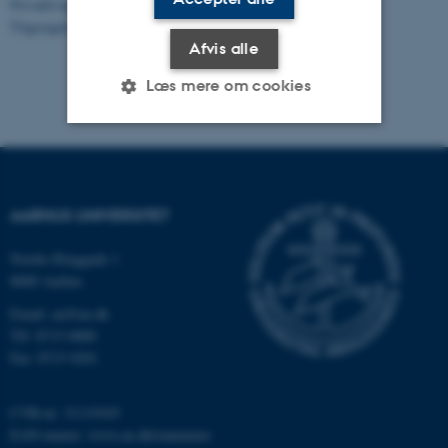
Privatlivspolitik
Tilgængelighedserklæring
Afvis alle
Læs mere om cookies
Nødvendige
Statistiske
Marketing
Funktionelle
Uklassificerede
AARHUS UNIVERSITET
Nordre Ringgade 1
8000 Aarhus
Nødvendige cookies hjælper
med at gøre hjemmesiden
Email: au@au.dk
brugbar ved at aktivere nogle
Tlf: 8715 0000
grundlæggende funktioner
Fax: 8715 0201
som navigation mm.
Hjemmesiden kan ikke
CVR-nr: 31119103
fungerer uden disse cookies.
EAN-numre:
www.au.dk/eannumre