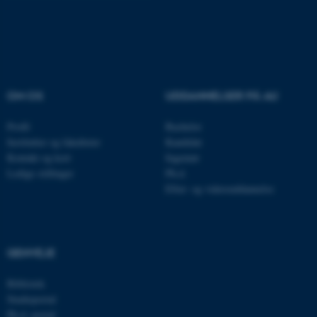
Navn
Udbyder / Domæne
be_typo_user
TYPO3 Association
.au.dk
OM OS
UDDANNELSER PÅ AU
Profil
Bachelor
fe_typo_user
Typo3 Association
Institutter og fakulteter
Kandidat
.au.dk
Kontakt og kort
Ingeniør
Ledige stillinger
Ph.d.
Efter- og videreuddannelse
GENVEJE
Bibliotek
Studieportal
Ph.d.-portal